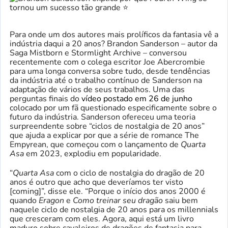
Para onde um dos autores mais prolíficos da fantasia vê a
indústria daqui a 20 anos? Brandon Sanderson – autor da
Saga Mistborn e Stormlight Archive – conversou
recentemente com o colega escritor Joe Abercrombie
para uma longa conversa sobre tudo, desde tendências
da indústria até o trabalho contínuo de Sanderson na
adaptação de vários de seus trabalhos. Uma das
perguntas finais do
vídeo postado em 26 de junho
colocado por um fã questionado especificamente sobre o
futuro da indústria. Sanderson ofereceu uma teoria
surpreendente sobre “ciclos de nostalgia de 20 anos”
que ajuda a explicar por que a série de romance The
Empyrean, que começou com o lançamento de
Quarta
Asa
em 2023, explodiu em popularidade.
“
Quarta Asa
com o ciclo de nostalgia do dragão de 20
anos é outro que acho que deveríamos ter visto
[coming]”, disse ele. “Porque o início dos anos 2000 é
quando
Eragon
e
Como treinar seu dragão
saiu bem
naquele ciclo de nostalgia de 20 anos para os millennials
que cresceram com eles. Agora, aqui está um livro