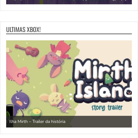
ULTIMAS XBOX!
N
Ilha Mirth – Trailer da história
d