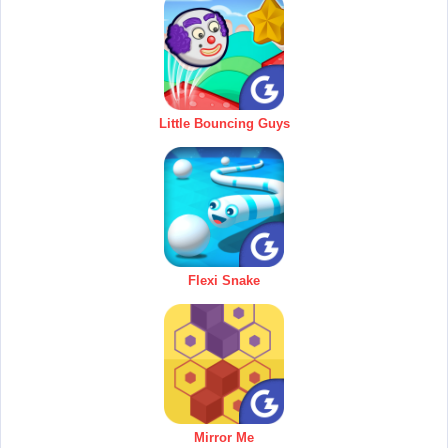
Little Bouncing Guys
Flexi Snake
Mirror Me