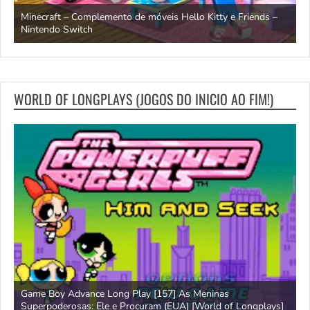
endo
Minecraft – Complemento de móveis Hello Kitty e Friends –
O
Nintendo Switch
d
WORLD OF LONGPLAYS (JOGOS DO INICIO AO FIM!)
Game Boy Advance Long Play [157] As Meninas
A
Superpoderosas: Ele e Procuram (EUA) [World of Longplays]
L