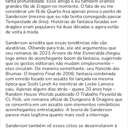
tanta profundidade. Esse amigo e eu também éramos
grandes fãs de
Eragon
no momento. O fato de eu me
considerar um fã de
Quarta Asa
apenas prova o ponto de
Sanderson (mesmo que eu não tenha conseguido passar
Tempestade de ônix
). Histórias de fantasia focadas em
dragões eram populares há duas décadas e agora estão
de volta à moda.
Sanderson acredita que essas tendências não são
aleatórias. Olhando para trás, ele até argumentou que
seu romance de 2023
Árvore do Mar Esmeralda
chegou
logo antes do aconchegante boom da fantasia, sugerindo
que os gostos editoriais não mudam simplesmente –
eles circulam. De maneira semelhante, seu
Nascido das
Brumas: O Império Final
de 2006, fantasia combinada
com enredo focado em assalto foi lançada na mesma
época que Scott Lynch
As mentiras de Locke Lamora
saiu. Apenas alguns dias atrás – quase 20 anos hoje –
Random House Worlds publicado
O Trabalho Feywild
de
CL Polk, um romance oficial de Dungeons & Dragons que
se concentra em um assalto com elementos românticos
aconchegantes entrelaçados. A teoria de Sanderson
parece mais legítima quanto mais você a interroga.
Sanderson também vê esses ciclos se desenrolarem à