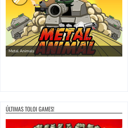
S
Metal Animals
ÚLTIMAS TOLOI GAMES!