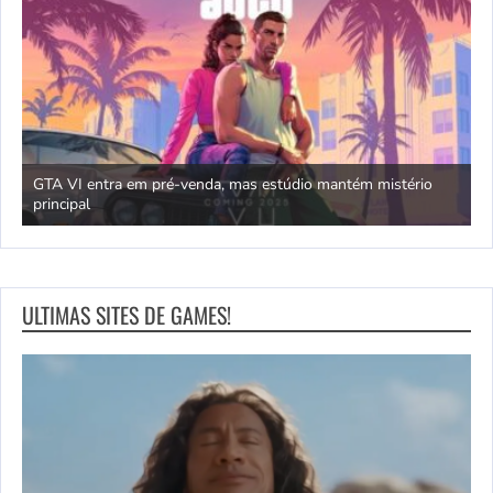
GTA VI entra em pré-venda, mas estúdio mantém mistério
principal
J
ULTIMAS SITES DE GAMES!