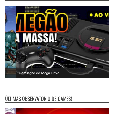
Domingão do Mega Drive
L
ÚLTIMAS OBSERVATORIO DE GAMES!