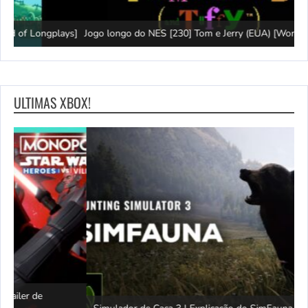
ys]
Jogo longo do NES [230] Tom e Jerry (EUA) [World of Longplays]
L
ULTIMAS XBOX!