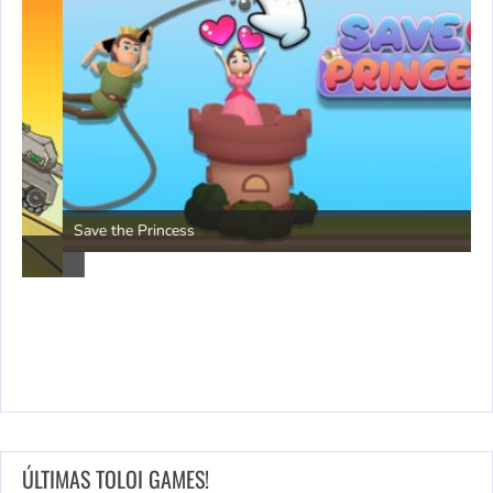
P
Save the Princess
ÚLTIMAS TOLOI GAMES!