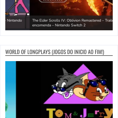
The Elder Scrolls IV: Oblivion Remastered – Trailer de pré-
M
encomenda – Nintendo Switch 2
–
WORLD OF LONGPLAYS (JOGOS DO INICIO AO FIM!)