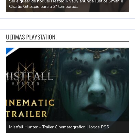
ivo
Série queer de hóquei Heated Rivalry anuncia Justice Smith e
B
Charlie Gillespie para a 2ª temporada
e
ULTIMAS PLAYSTATION!
Mistfall Hunter – Trailer Cinematográfico | Jogos PS5
S