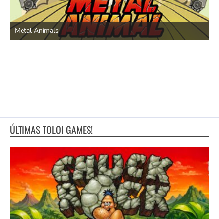
S
Metal Animals
ÚLTIMAS TOLOI GAMES!