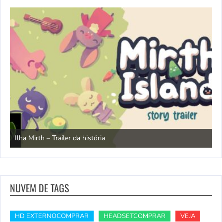
N
Ilha Mirth – Trailer da história
d
NUVEM DE TAGS
HD EXTERNOCOMPRAR
HEADSETCOMPRAR
VEJA