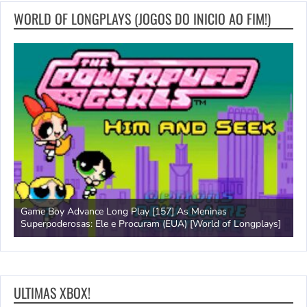
WORLD OF LONGPLAYS (JOGOS DO INICIO AO FIM!)
Game Boy Advance Long Play [157] As Meninas
A
Superpoderosas: Ele e Procuram (EUA) [World of Longplays]
L
ULTIMAS XBOX!