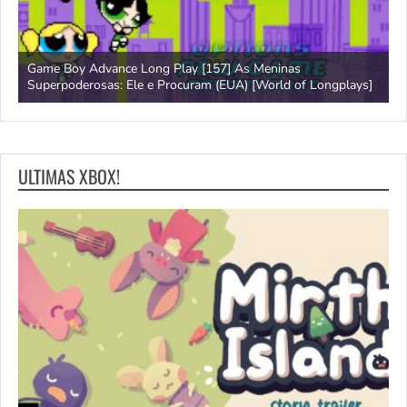
Game Boy Advance Long Play [157] As Meninas
A
Superpoderosas: Ele e Procuram (EUA) [World of Longplays]
L
ULTIMAS XBOX!