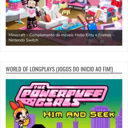
endo
Minecraft – Complemento de móveis Hello Kitty e Friends –
O
Nintendo Switch
d
WORLD OF LONGPLAYS (JOGOS DO INICIO AO FIM!)