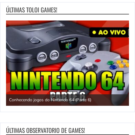
ÚLTIMAS TOLOI GAMES!
Conhecendo jogos do Nintendo 64 (Parte 6)
C
ÚLTIMAS OBSERVATORIO DE GAMES!