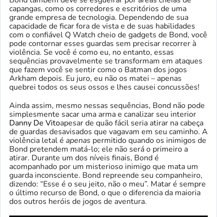
Bond também deve se esgueirar por áreas cheias de
capangas, como os corredores e escritórios de uma
grande empresa de tecnologia. Dependendo de sua
capacidade de ficar fora de vista e de suas habilidades
com o confiável Q Watch cheio de gadgets de Bond, você
pode contornar esses guardas sem precisar recorrer à
violência. Se você é como eu, no entanto, essas
sequências provavelmente se transformam em ataques
que fazem você se sentir como o Batman dos jogos
Arkham depois. Eu juro, eu não os matei – apenas
quebrei todos os seus ossos e lhes causei concussões!
Ainda assim, mesmo nessas sequências, Bond não pode
simplesmente sacar uma arma e canalizar seu interior
Danny De Vito
apesar de quão fácil seria atirar na cabeça
de guardas desavisados ​​que vagavam em seu caminho. A
violência letal é
apenas
permitido quando os inimigos de
Bond pretendem matá-lo; ele não será o primeiro a
atirar. Durante um dos níveis finais, Bond é
acompanhado por um misterioso inimigo que mata um
guarda inconsciente. Bond repreende seu companheiro,
dizendo: “Esse é o seu jeito, não o meu”. Matar é sempre
o último recurso de Bond, o que o diferencia da maioria
dos outros heróis de jogos de aventura.