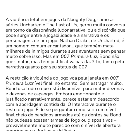
A violência letal em jogos da Naughty Dog, como as
séries Uncharted e The Last of Us, gerou muita conversa
em torno da dissonância ludonarrativa, ou a discórdia que
pode surgir entre a jogabilidade e a narrativa e os
personagens de um jogo. Nathan Drake, de Uncharted, é
um homem comum encantador… que também mata
milhares de inimigos durante suas aventuras sem pensar
muito sobre isso. Mas em
007 Primeira Luz,
Bond não
quer matar, mas tem justificativa para fazê-lo, tanto pela
narrativa quanto por seu status de 007.
A restrição à violência do jogo voa pela janela em
007
Primeira Luz
nível final, no entanto. Sem estragar muito,
Bond usa tudo o que está disponível para matar dezenas
e dezenas de capangas. Embora emocionante e
justificado narrativamente, parece estar em desacordo
com a abordagem contida da IO Interactive durante o
resto do jogo. É de se perguntar como seria um nível
final cheio de bandidos armados até os dentes se Bond
não pudesse acessar armas de fogo ou dispositivos –
provavelmente muito parecido com o nível de abertura
emocionante e furtivo na Islândia.