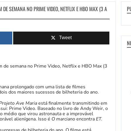
M DE SEMANA NO PRIME VIDEO, NETFLIX E HBO MAX (3 A
P
Tweet
N
emana prolongado com uma lista de filmes
 dois dos maiores sucessos de bilheteria do ano.
Projeto Ave Maria
está finalmente transmitindo em
ui: Prime Video. Baseado no livro de Andy Weir, o
o médio que virou astronauta e a improvável
rável alienígena. Isso é
O marciano
encontra
ET.
urpresas de bilheteria do ano. O filme está