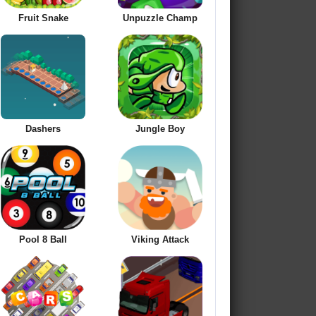
Fruit Snake
Unpuzzle Champ
Dashers
Jungle Boy
Pool 8 Ball
Viking Attack