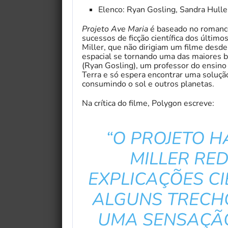
Elenco: Ryan Gosling, Sandra Hulle
Projeto Ave Maria
é baseado no romanc
sucessos de ficção científica dos último
Miller, que não dirigiam um filme desde
espacial se tornando uma das maiores b
(Ryan Gosling), um professor do ensino
Terra e só espera encontrar uma soluçã
consumindo o sol e outros planetas.
Na crítica do filme, Polygon escreve:
“O PROJETO H
MILLER RE
EXPLICAÇÕES CI
ALGUNS TRECHO
UMA SENSAÇÃO