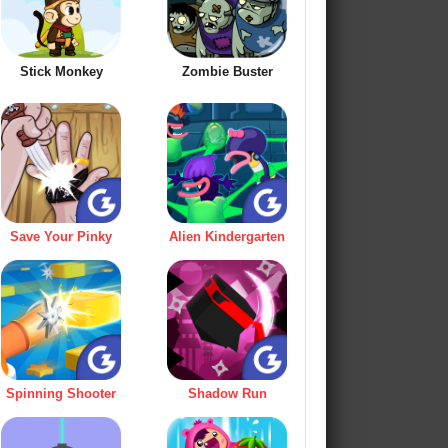
Stick Monkey
Zombie Buster
Save Your Pinky
Alien Kindergarten
Spinning Shooter
Shadow Run