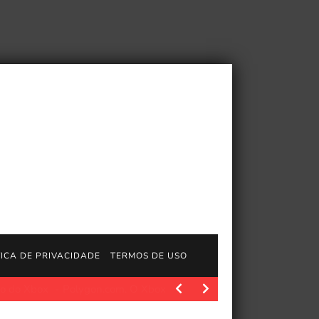
TICA DE PRIVACIDADE
TERMOS DE USO
olygon.com. O Xbox como o conhecemos está prestes a…