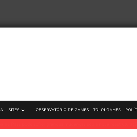
RA
SITES
OBSERVATÓRIO DE GAMES
TOLOI GAMES
POLÍ
 sofrer grandes mudanças sob a nova reestruturação do Xbox
P