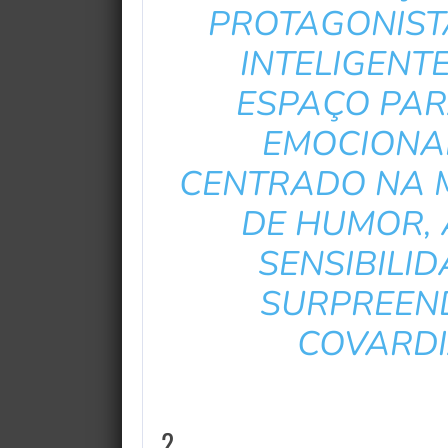
PROTAGONIST
INTELIGENTE
ESPAÇO PA
EMOCIONAL
CENTRADO NA 
DE HUMOR,
SENSIBILI
SURPREEN
COVARDI
2