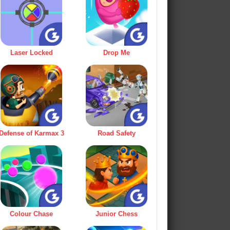
Laser Locked
Drop Me
Defense of Karmax 3
Road Safety
Colour Chase
Junior Chess