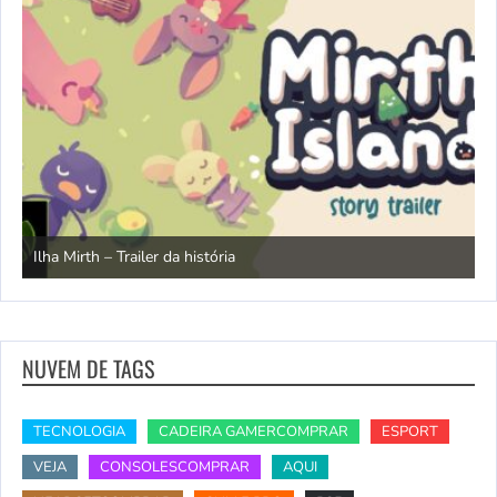
N
Ilha Mirth – Trailer da história
d
NUVEM DE TAGS
TECNOLOGIA
CADEIRA GAMERCOMPRAR
ESPORT
VEJA
CONSOLESCOMPRAR
AQUI