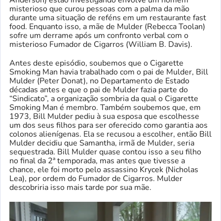
Anderson) estão investigando envolve um homem
misterioso que curou pessoas com a palma da mão
durante uma situação de reféns em um restaurante fast
food. Enquanto isso, a mãe de Mulder (Rebecca Toolan)
sofre um derrame após um confronto verbal com o
misterioso Fumador de Cigarros (William B. Davis).
Antes deste episódio, soubemos que o Cigarette
Smoking Man havia trabalhado com o pai de Mulder, Bill
Mulder (Peter Donat), no Departamento de Estado
décadas antes e que o pai de Mulder fazia parte do
“Sindicato”, a organização sombria da qual o Cigarette
Smoking Man é membro. Também soubemos que, em
1973, Bill Mulder pediu à sua esposa que escolhesse
um dos seus filhos para ser oferecido como garantia aos
colonos alienígenas. Ela se recusou a escolher, então Bill
Mulder decidiu que Samantha, irmã de Mulder, seria
sequestrada. Bill Mulder quase contou isso a seu filho
no final da 2ª temporada, mas antes que tivesse a
chance, ele foi morto pelo assassino Krycek (Nicholas
Lea), por ordem do Fumador de Cigarros. Mulder
descobriria isso mais tarde por sua mãe.