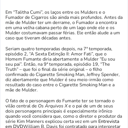
Em “Talitha Cumi”, os laços entre os Mulders e o
Fumador de Cigarros são ainda mais profundos. Antes da
mãe de Mulder ter um derrame, o Fumador a encontra
em uma velha cabana perto de um lago onde ele e os
Mulder costumavam passar férias. Ele então alude a um
caso que tiveram décadas antes.
Seriam quatro temporadas depois, na 7ª temporada,
episódio 2, “A Sexta Extinção II: Amor Fati”, que o
Homem Fumante diria abertamente a Mulder “Eu sou
seu pai”. Então, na 9ª temporada, episódio 19, “The
Truth” – que foi o final da série original – o filho
confirmado do Cigarette Smoking Man, Jeffrey Spender,
diz abertamente que Mulder é seu meio-irmão como
resultado do caso entre o Cigarette Smoking Man e a
mãe de Mulder.
O fato de o personagem do Fumante ter se tornado o
vilão central de
Os Arquivos X
e o pai de um de seus
dois personagens principais é especialmente irônico
quando você considera que, como o diretor e produtor da
série Kim Manners explicou certa vez em um
Entrevista
em DVD
William B. Davis foi contratado para interpretar