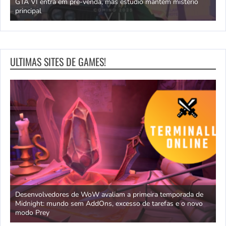
GTA VI entra em pré-venda, mas estúdio mantém mistério
principal
J
ULTIMAS SITES DE GAMES!
Desenvolvedores de WoW avaliam a primeira temporada de
e sem
Midnight: mundo sem AddOns, excesso de tarefas e o novo
S
modo Prey
e