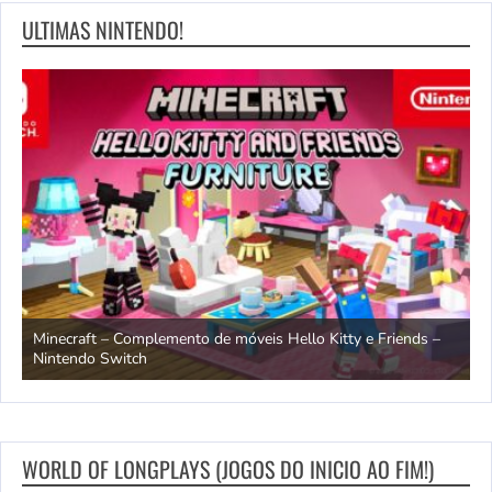
ULTIMAS NINTENDO!
endo
Minecraft – Complemento de móveis Hello Kitty e Friends –
O
Nintendo Switch
d
WORLD OF LONGPLAYS (JOGOS DO INICIO AO FIM!)