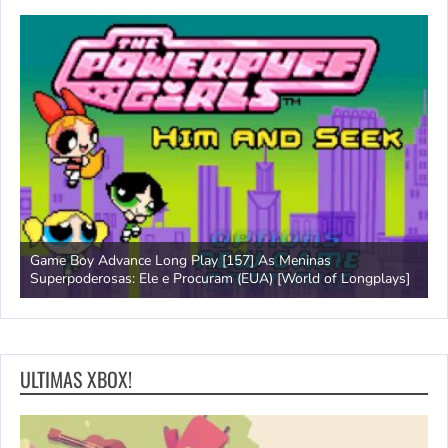
Game Boy Advance Long Play [157] As Meninas
A
Superpoderosas: Ele e Procuram (EUA) [World of Longplays]
L
ULTIMAS XBOX!