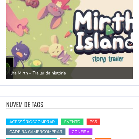
N
Ilha Mirth – Trailer da história
d
NUVEM DE TAGS
ACESSÓRIOSCOMPRAR
EVENTO
PS5
CADEIRA GAMERCOMPRAR
CONFIRA