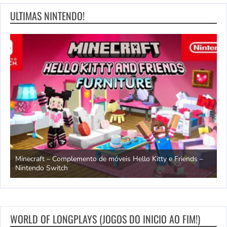
ULTIMAS NINTENDO!
endo
Minecraft – Complemento de móveis Hello Kitty e Friends –
O
Nintendo Switch
d
WORLD OF LONGPLAYS (JOGOS DO INICIO AO FIM!)