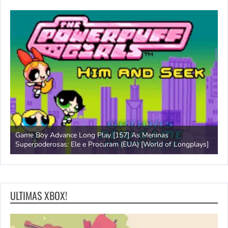
Game Boy Advance Long Play [157] As Meninas
A
Superpoderosas: Ele e Procuram (EUA) [World of Longplays]
L
ULTIMAS XBOX!