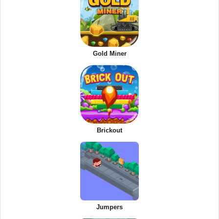
Gold Miner
Brickout
Jumpers