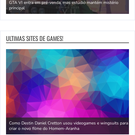
GTA VI entra em pré-venda, mas estúdio mantém mistério
principal
J
ULTIMAS SITES DE GAMES!
da
Como Destin Daniel Cretton usou videogames e wingsuits para
B
criar o novo filme do Homem-Aranha
c