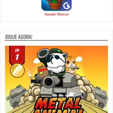
Aquatic Rescue
JOGUE AGORA!
S