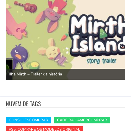
N
Ilha Mirth – Trailer da história
d
NUVEM DE TAGS
CONSOLESCOMPRAR
CADEIRA GAMERCOMPRAR
PS5: COMPARE OS MODELOS ORIGINAL