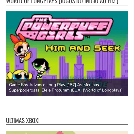
WORLD OF LONGPLAYS (JOGOS DO INICIO AO FIM!)
Game Boy Advance Long Play [157] As Meninas
A
Superpoderosas: Ele e Procuram (EUA) [World of Longplays]
L
ULTIMAS XBOX!