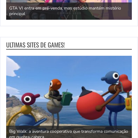
GTA VI entra em pré-venda, mas estúdio mantém mistério
principal
J
ULTIMAS SITES DE GAMES!
Big Walk: a aventura cooperativa que transforma comunicação
A
em quebra-cabeça
r