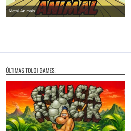
S
Metal Animals
ÚLTIMAS TOLOI GAMES!