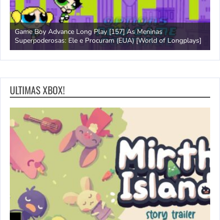
Game Boy Advance Long Play [157] As Meninas
A
Superpoderosas: Ele e Procuram (EUA) [World of Longplays]
L
ULTIMAS XBOX!