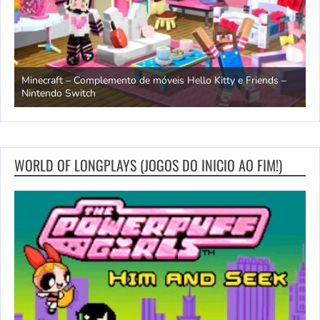
endo
Minecraft – Complemento de móveis Hello Kitty e Friends –
O
Nintendo Switch
d
WORLD OF LONGPLAYS (JOGOS DO INICIO AO FIM!)