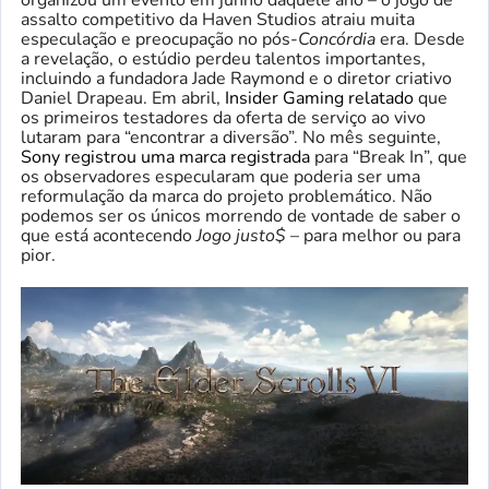
organizou um evento em junho daquele ano – o jogo de
assalto competitivo da Haven Studios atraiu muita
especulação e preocupação no pós-
Concórdia
era. Desde
a revelação, o estúdio perdeu talentos importantes,
incluindo a fundadora Jade Raymond e o diretor criativo
Daniel Drapeau. Em abril,
Insider Gaming relatado
que
os primeiros testadores da oferta de serviço ao vivo
lutaram para “encontrar a diversão”. No mês seguinte,
Sony registrou uma marca registrada
para “Break In”, que
os observadores especularam que poderia ser uma
reformulação da marca do projeto problemático. Não
podemos ser os únicos morrendo de vontade de saber o
que está acontecendo
Jogo justo$
– para melhor ou para
pior.