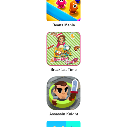
Beans Mania
Breakfast Time
Assassin Knight