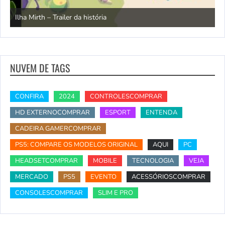
N
Ilha Mirth – Trailer da história
d
NUVEM DE TAGS
CONFIRA
2024
CONTROLESCOMPRAR
HD EXTERNOCOMPRAR
ESPORT
ENTENDA
CADEIRA GAMERCOMPRAR
PS5: COMPARE OS MODELOS ORIGINAL
AQUI
PC
HEADSETCOMPRAR
MOBILE
TECNOLOGIA
VEJA
MERCADO
PS5
EVENTO
ACESSÓRIOSCOMPRAR
CONSOLESCOMPRAR
SLIM E PRO