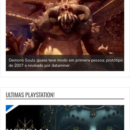
ica
Demons Souls quase teve modo em primeira pessoa; protótipo
A
de 2007 é revelado por dataminer
p
ULTIMAS PLAYSTATION!