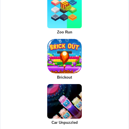
Zoo Run
Brickout
Car Unpuzzled