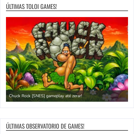
ÚLTIMAS TOLOI GAMES!
Chuck Rock [SNES] gameplay até zerar!
P
ÚLTIMAS OBSERVATORIO DE GAMES!