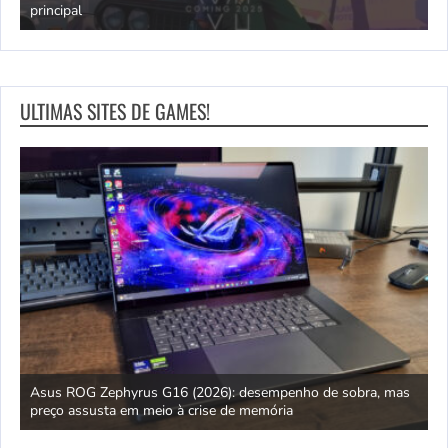
principal
J
ULTIMAS SITES DE GAMES!
ipo
Asus ROG Zephyrus G16 (2026): desempenho de sobra, mas
S
preço assusta em meio à crise de memória
D