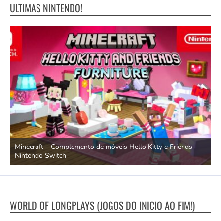
ULTIMAS NINTENDO!
endo
Minecraft – Complemento de móveis Hello Kitty e Friends –
O
Nintendo Switch
d
WORLD OF LONGPLAYS (JOGOS DO INICIO AO FIM!)