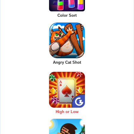
Color Sort
Angry Cat Shot
High or Low