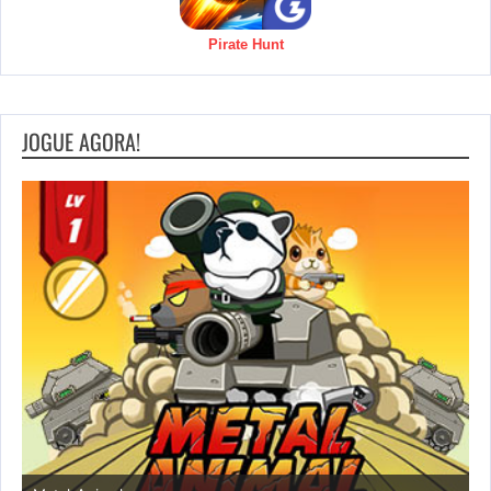
Pirate Hunt
JOGUE AGORA!
S