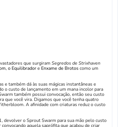
vastadores que surgiram
Segredos de Strixhaven
m, o Equilibrador
e
Enxame de Brotos
como um
as e também dá às suas mágicas instantâneas e
indo o custo de lançamento em um mana incolor para
t Swarm também possui convocação, então seu custo
ra que você vira. Digamos que você tenha quatro
itherbloom. A afinidade com criaturas reduz o custo
/1, devolver o Sprout Swarm para sua mão pelo custo
r convocando aquela saprófita que acabou de criar