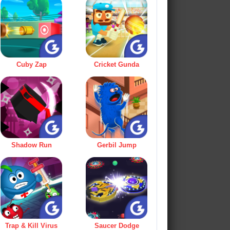
Cuby Zap
Cricket Gunda
Shadow Run
Gerbil Jump
Trap & Kill Virus
Saucer Dodge