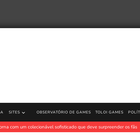
RA
SITES
OBSERVATÓRIO DE GAMES
TOLOI GAMES
POLÍ
de Tetris® 99 – 55th MAXIMUS CUP – Nintendo Switch
O evento 