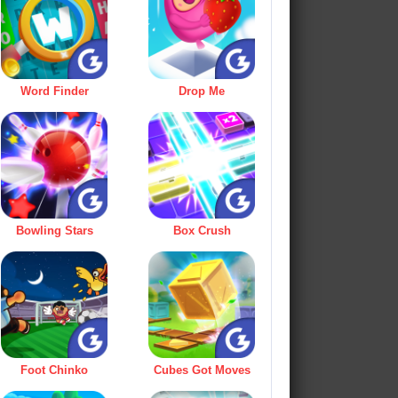
Word Finder
Drop Me
Bowling Stars
Box Crush
Foot Chinko
Cubes Got Moves