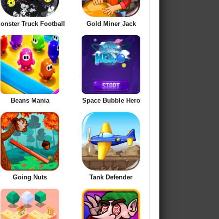
onster Truck Football
Gold Miner Jack
Beans Mania
Space Bubble Hero
Going Nuts
Tank Defender