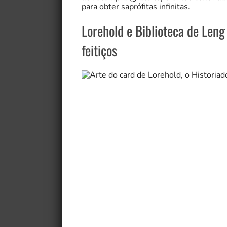
para obter saprófitas infinitas.
Lorehold e Biblioteca de Len
feitiços
y Fairytale Griffin
Jogos de Aventura