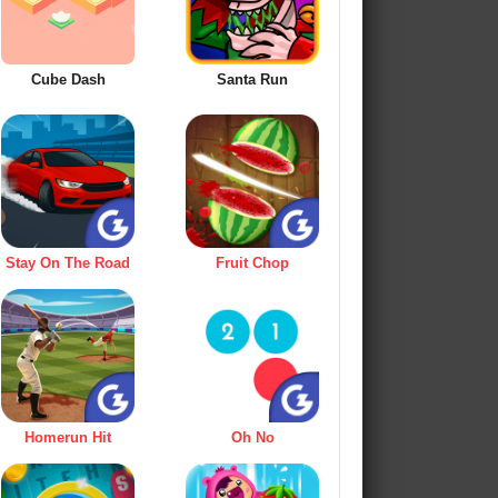
Cube Dash
Santa Run
Stay On The Road
Fruit Chop
Homerun Hit
Oh No