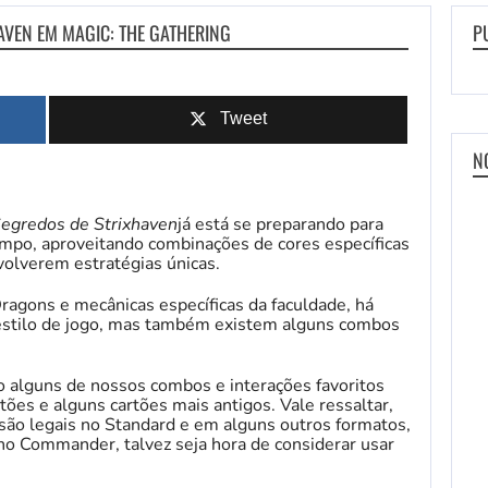
VEN EM MAGIC: THE GATHERING
P
Tweet
N
egredos de Strixhaven
já está se preparando para
mpo, aproveitando combinações de cores específicas
volverem estratégias únicas.
Dragons e mecânicas específicas da faculdade, há
estilo de jogo, mas também existem alguns combos
 alguns de nossos combos e interações favoritos
tões e alguns cartões mais antigos. Vale ressaltar,
ão legais no Standard e em alguns outros formatos,
o Commander, talvez seja hora de considerar usar