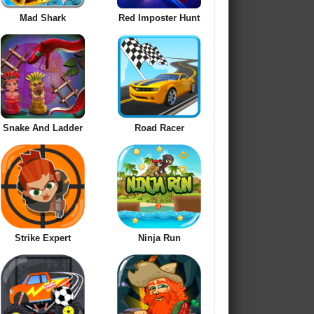
Mad Shark
Red Imposter Hunt
Snake And Ladder
Road Racer
Strike Expert
Ninja Run