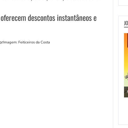
g oferecem descontos instantâneos e
J
Imagem: Feiticeiros da Costa
Metal Animals