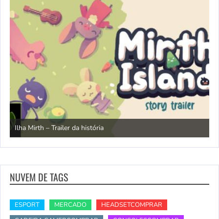
N
Ilha Mirth – Trailer da história
d
NUVEM DE TAGS
ESPORT
MERCADO
HEADSETCOMPRAR