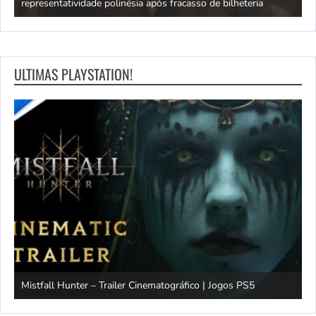
representatividade polinésia após fracasso de bilheteria
a
ULTIMAS PLAYSTATION!
Mistfall Hunter – Trailer Cinematográfico | Jogos PS5
S