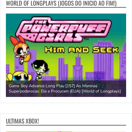
WORLD OF LONGPLAYS (JOGOS DO INICIO AO FIM!)
Game Boy Advance Long Play [157] As Meninas
A
Superpoderosas: Ele e Procuram (EUA) [World of Longplays]
L
ULTIMAS XBOX!