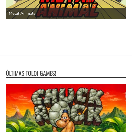
S
Metal Animals
ÚLTIMAS TOLOI GAMES!