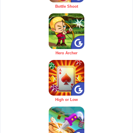
Bottle Shoot
Hero Archer
High or Low