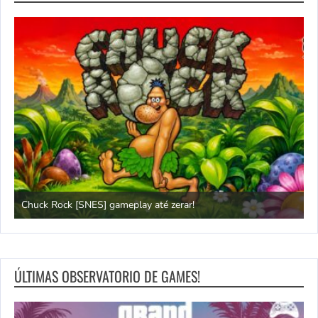
Chuck Rock [SNES] gameplay até zerar!
P
ÚLTIMAS OBSERVATORIO DE GAMES!