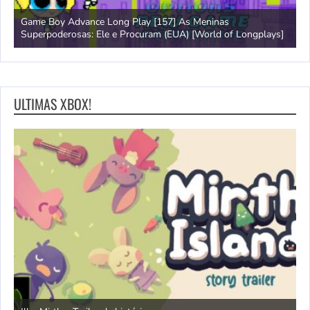
Game Boy Advance Long Play [157] As Meninas
A
Superpoderosas: Ele e Procuram (EUA) [World of Longplays]
L
ULTIMAS XBOX!
N