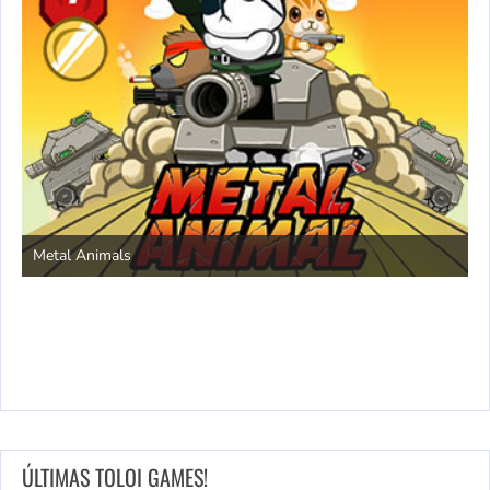
S
Metal Animals
ÚLTIMAS TOLOI GAMES!