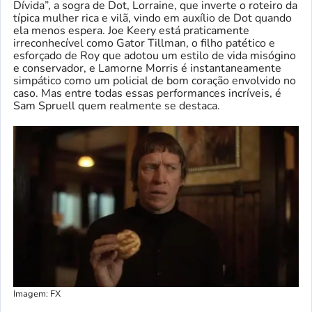
Dívida”, a sogra de Dot, Lorraine, que inverte o roteiro da
típica mulher rica e vilã, vindo em auxílio de Dot quando
ela menos espera. Joe Keery está praticamente
irreconhecível como Gator Tillman, o filho patético e
esforçado de Roy que adotou um estilo de vida misógino
e conservador, e Lamorne Morris é instantaneamente
simpático como um policial de bom coração envolvido no
caso. Mas entre todas essas performances incríveis, é
Sam Spruell quem realmente se destaca.
Imagem: FX