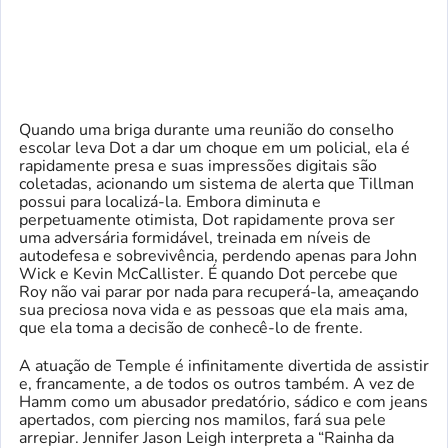
Quando uma briga durante uma reunião do conselho
escolar leva Dot a dar um choque em um policial, ela é
rapidamente presa e suas impressões digitais são
coletadas, acionando um sistema de alerta que Tillman
possui para localizá-la. Embora diminuta e
perpetuamente otimista, Dot rapidamente prova ser
uma adversária formidável, treinada em níveis de
autodefesa e sobrevivência, perdendo apenas para John
Wick e Kevin McCallister. É quando Dot percebe que
Roy não vai parar por nada para recuperá-la, ameaçando
sua preciosa nova vida e as pessoas que ela mais ama,
que ela toma a decisão de conhecê-lo de frente.
A atuação de Temple é infinitamente divertida de assistir
e, francamente, a de todos os outros também. A vez de
Hamm como um abusador predatório, sádico e com jeans
apertados, com piercing nos mamilos, fará sua pele
arrepiar. Jennifer Jason Leigh interpreta a “Rainha da