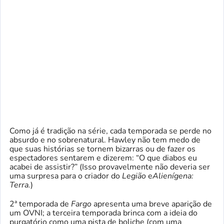
Como já é tradição na série, cada temporada se perde no
absurdo e no sobrenatural. Hawley não tem medo de
que suas histórias se tornem bizarras ou de fazer os
espectadores sentarem e dizerem: “O que diabos eu
acabei de assistir?” (Isso provavelmente não deveria ser
uma surpresa para o criador do
Legião
e
Alienígena:
Terra
.
)
2ª temporada de
Fargo
apresenta uma breve aparição de
um OVNI; a terceira temporada brinca com a ideia do
purgatório como uma pista de boliche (com uma