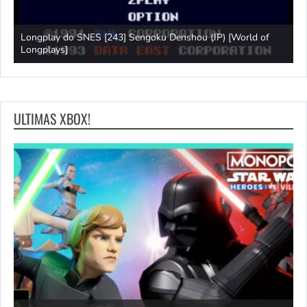
Longplay do SNES [243] Sengoku Denshou (JP) [World of
J
Longplays]
L
ULTIMAS XBOX!