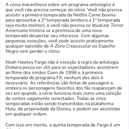
A coisa maravilhosa sobre um programa antológico é
que você não precisa começar do início. Você não precisa
assistir a primeira temporada da Netflix
Carne bovina
para aproveitar a 2ª temporada (embora a 1ª temporada
seja muito melhor), e você não precisa se atualizar
Terror
Americano
história se a premissa de uma nova
temporada despertar seu interesse. Com algumas
pequenas exceções, você pode assistir praticamente
qualquer episódio de
A Zona Crepuscular
ou
Espelho
Negro
sem perder o ritmo.
Noah Hawley
Fargo
não é exceção à regra da antologia.
Embora possa ser útil para os espectadores assistirem
ao filme dos irmãos Coen de 1996 e à primeira
temporada do programa FX, nenhum dos dois é
necessário. As referências são feitas de passagem e,
embora os personagens favoritos dos fãs reapareçam de
vez em quando, a série funciona mais como uma coleção
de contos vagamente conectados. Todas as cinco
temporadas estão sendo transmitidas na plataforma
Hulu, de propriedade da Disney, e podem ser assistidas
em qualquer ordem.
Com isso em mente, a quinta temporada de
Fargo
é um