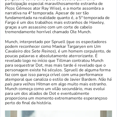
participação especial maravilhosamente estranha de
Picos Gêmeos
ator Ray Wise), e a morte assombra a
narrativa na 4ª temporada. Apesar de ser tão
fundamentada na realidade quanto é, a 5ª temporada de
Fargo
é um dos trabalhos mais estranhos de Hawley,
graças a um assassino com um corte de cabelo
tremendamente horrível chamado Ole Munch.
Munch, interpretado por Spruell (que os espectadores
podem reconhecer como Maekar Targaryen em
Um
Cavaleiro dos Sete Reinos
), é um homem corpulento, de
poucas palavras e absolutamente aterrorizante. É
revelado logo no início que Tillman contratou Munch
para sequestrar Dot, mas mais tarde é revelado que o
personagem existe há séculos. Spruell de alguma forma
faz com que isso pareça crível com uma performance
atemporal que canaliza o estilo de Javier Bardem.
Não há
país para velhos
Hitman em algo muito mais estranho.
Munch começa como um vilão secundário, mas evolui
para um dos aliados de Dot e eventualmente
proporciona um momento extremamente esperançoso
perto do final da história.