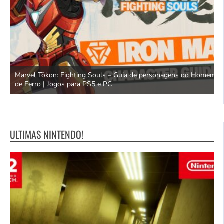
Marvel Tōkon: Fighting Souls – Guia de personagens do Homem
C
de Ferro | Jogos para PS5 e PC
m
ULTIMAS NINTENDO!