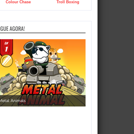
Colour Chase
Troll Boxing
OGUE AGORA!
Save the Princess
Metal Animals