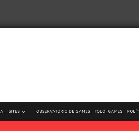
RA
SITES
OBSERVATÓRIO DE GAMES
TOLOI GAMES
POLÍ
S [236] Top Gun: A Segunda Missão (EUA) [World of Longplays]