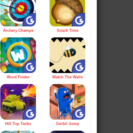
Archery Champs
Snack Time
Word Finder
Watch The Walls
Hill Top Tanks
Gerbil Jump