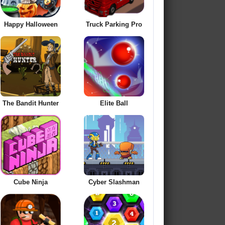
Happy Halloween
Truck Parking Pro
The Bandit Hunter
Elite Ball
Cube Ninja
Cyber Slashman