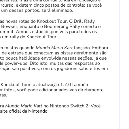
ercurso, existem cinco postos de controle; se você
a um desses pontos, será eliminado.
as novas rotas do Knockout Tour. O Drill Rally
de Bowser, enquanto o Boomerang Rally conecta o
ummit. Ambos estão disponíveis para todos os
um rally do Knockout Tour.
ram mistas quando
Mundo Mario Kart
lançado. Embora
s de estrada que conectam as pistas geralmente são
ito pouca habilidade envolvida nessas seções, já que
de power-ups. Dito isto, muitas das respostas ao
zação são positivos, com os jogadores satisfeitos em
 Knockout Tour, a atualização 1.7.0 também
ar fotos, você pode adicionar adesivos diretamente
ras.
ara
Mundo Mario Kart
no Nintendo Switch 2. Você
site oficial da Nintendo
.