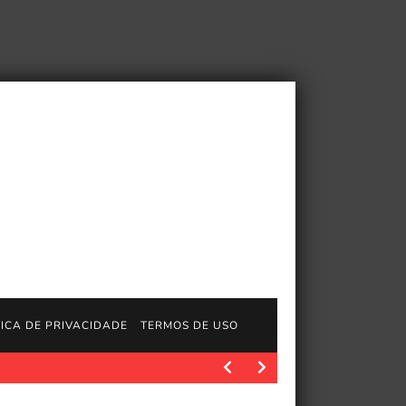
TICA DE PRIVACIDADE
TERMOS DE USO
http://www.longplays.org Interpretado por: JagOfTroy Uma sequên