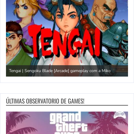
Tengai | Sengoku Blade [Arcade] gameplay com a Miko
D
ÚLTIMAS OBSERVATORIO DE GAMES!