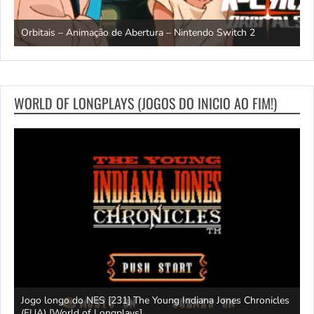
ndo
R
Orbitais – Animação de Abertura – Nintendo Switch 2
S
WORLD OF LONGPLAYS (JOGOS DO INICIO AO FIM!)
Jogo longo do NES [231] The Young Indiana Jones Chronicles
W
ays]
(EUA) [World of Longplays]
T