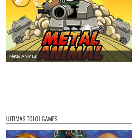
S
Metal Animals
ÚLTIMAS TOLOI GAMES!