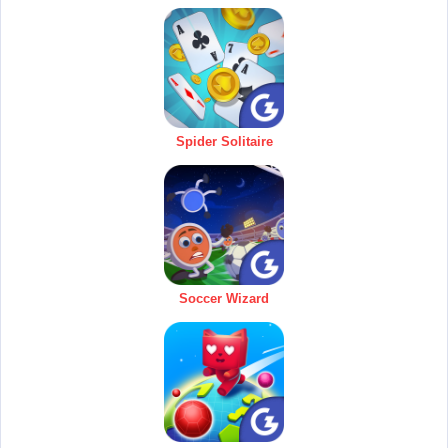
Spider Solitaire
Soccer Wizard