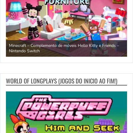
endo
Minecraft – Complemento de móveis Hello Kitty e Friends –
O
Nintendo Switch
d
WORLD OF LONGPLAYS (JOGOS DO INICIO AO FIM!)