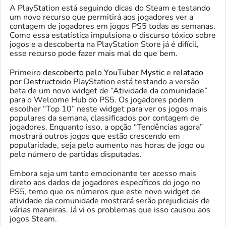
A PlayStation está seguindo dicas do Steam e testando
um novo recurso que permitirá aos jogadores ver a
contagem de jogadores em jogos PS5 todas as semanas.
Como essa estatística impulsiona o discurso tóxico sobre
jogos e a descoberta na PlayStation Store já é difícil,
esse recurso pode fazer mais mal do que bem.
Primeiro
descoberto pelo YouTuber Mystic
e
relatado
por Destructoid
o PlayStation está testando a versão
beta de um novo widget de “Atividade da comunidade”
para o Welcome Hub do PS5. Os jogadores podem
escolher “Top 10” neste widget para ver os jogos mais
populares da semana, classificados por contagem de
jogadores. Enquanto isso, a opção “Tendências agora”
mostrará outros jogos que estão crescendo em
popularidade, seja pelo aumento nas horas de jogo ou
pelo número de partidas disputadas.
Embora seja um tanto emocionante ter acesso mais
direto aos dados de jogadores específicos do jogo no
PS5, temo que os números que este novo widget de
atividade da comunidade mostrará serão prejudiciais de
várias maneiras. Já vi os problemas que isso causou aos
jogos Steam.