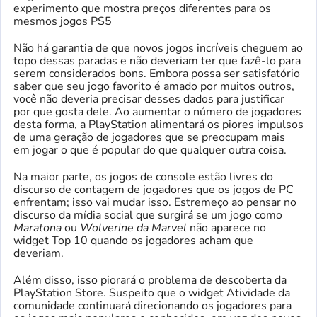
experimento que mostra preços diferentes para os
mesmos jogos PS5
Não há garantia de que novos jogos incríveis cheguem ao
topo dessas paradas e não deveriam ter que fazê-lo para
serem considerados bons. Embora possa ser satisfatório
saber que seu jogo favorito é amado por muitos outros,
você não deveria precisar desses dados para justificar
por que gosta dele. Ao aumentar o número de jogadores
desta forma, a PlayStation alimentará os piores impulsos
de uma geração de jogadores que se preocupam mais
em jogar o que é popular do que qualquer outra coisa.
Na maior parte, os jogos de console estão livres do
discurso de contagem de jogadores que os jogos de PC
enfrentam; isso vai mudar isso. Estremeço ao pensar no
discurso da mídia social que surgirá se um jogo como
Maratona
ou
Wolverine da Marvel
não aparece no
widget Top 10 quando os jogadores acham que
deveriam.
Além disso, isso piorará o problema de descoberta da
PlayStation Store. Suspeito que o widget Atividade da
comunidade continuará direcionando os jogadores para