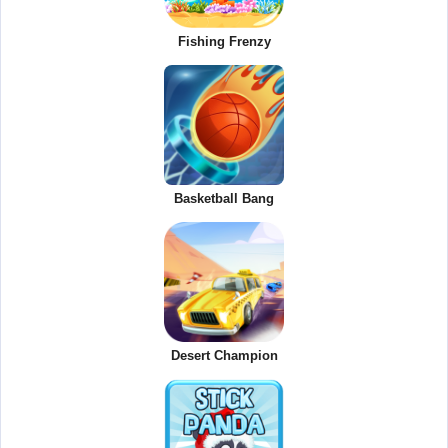
Fishing Frenzy
Basketball Bang
Desert Champion