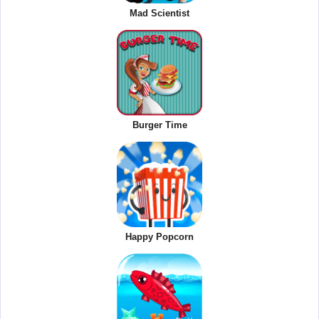
Mad Scientist
Burger Time
Happy Popcorn