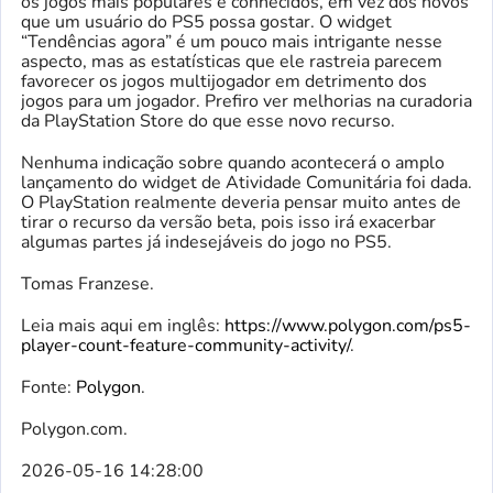
os jogos mais populares e conhecidos, em vez dos novos
que um usuário do PS5 possa gostar. O widget
“Tendências agora” é um pouco mais intrigante nesse
aspecto, mas as estatísticas que ele rastreia parecem
favorecer os jogos multijogador em detrimento dos
jogos para um jogador. Prefiro ver melhorias na curadoria
da PlayStation Store do que esse novo recurso.
Nenhuma indicação sobre quando acontecerá o amplo
lançamento do widget de Atividade Comunitária foi dada.
O PlayStation realmente deveria pensar muito antes de
tirar o recurso da versão beta, pois isso irá exacerbar
algumas partes já indesejáveis ​​​​do jogo no PS5.
Tomas Franzese.
Leia mais aqui em inglês:
https://www.polygon.com/ps5-
player-count-feature-community-activity/
.
Fonte:
Polygon
.
Polygon.com.
2026-05-16 14:28:00