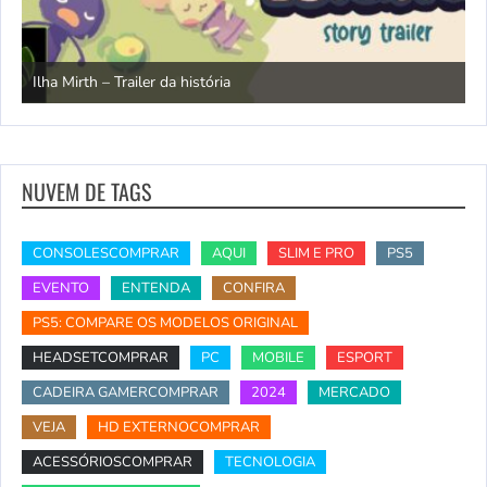
N
Ilha Mirth – Trailer da história
d
NUVEM DE TAGS
CONSOLESCOMPRAR
AQUI
SLIM E PRO
PS5
EVENTO
ENTENDA
CONFIRA
PS5: COMPARE OS MODELOS ORIGINAL
HEADSETCOMPRAR
PC
MOBILE
ESPORT
CADEIRA GAMERCOMPRAR
2024
MERCADO
VEJA
HD EXTERNOCOMPRAR
ACESSÓRIOSCOMPRAR
TECNOLOGIA