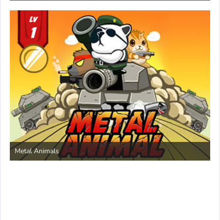
S
Metal Animals