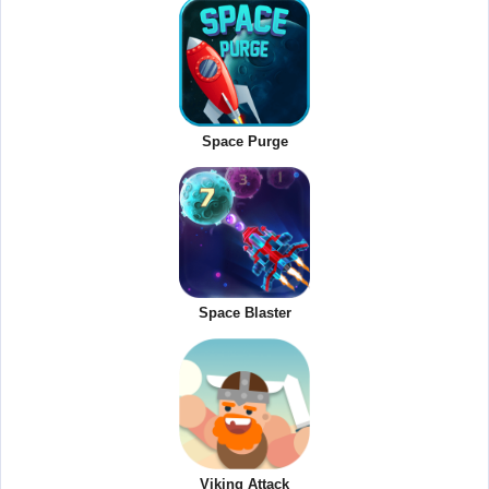
Space Purge
Space Blaster
Viking Attack