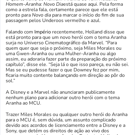
Homem-Aranha: Novo Dia
está quase aqui. Pela forma
como a estrela fala, certamente parece que ele está
pronto para
Novo dia
para marcar o início do fim de sua
passagem pelos Underoos vermelho e azul.
Falando com
Império
recentemente, Holland disse que
está pronto para que um novo herói com o tema Aranha
surja no Universo Cinematográfico da Marvel. “Para
quem quer que seja o próximo, seja Miles Morales ou
uma Gwen-Aranha ou uma Mulher-Aranha ou algo
assim, eu adoraria fazer parte da preparação do próximo
capítulo”, disse ele. “Seja lá o que isso pareça, eu não sei.
Mas se eu pudesse fazer o que Downey fez por mim,
ficaria muito contente balançando em direção ao pôr do
sol.”
A Disney e a Marvel não anunciaram publicamente
nenhum plano para adicionar outro herói com o tema
Aranha ao MCU.
Trazer Miles Morales ou qualquer outro herói do Aranha
para o MCU é, sem dúvida, um assunto complicado
devido aos acordos de licenciamento entre a Disney e a
Sony, que detém os direitos de ação ao vivo dos