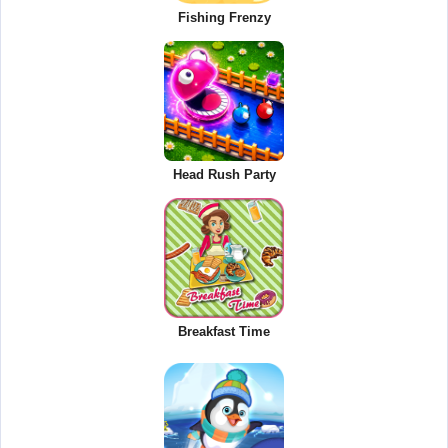
Fishing Frenzy
Head Rush Party
Breakfast Time