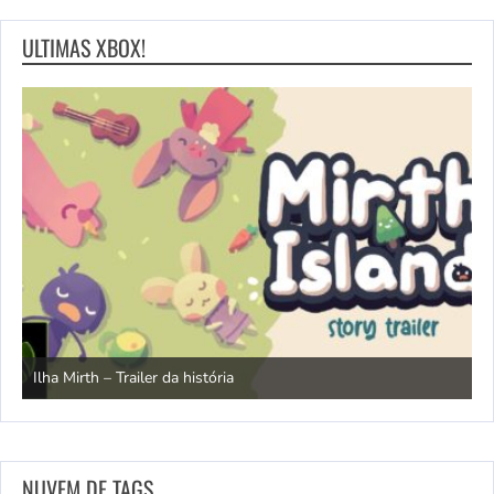
ULTIMAS XBOX!
N
Ilha Mirth – Trailer da história
d
NUVEM DE TAGS