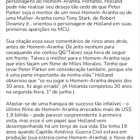
personagens do Homem-Aranha. Portanto, Holland
pode não realizar seu desejo tão cedo de que Peter
Parker seja o mentor de um novo Homem-Aranha ou de
uma Mulher-Aranha como Tony Stark, de Robert
Downey Jr., orientou o personagem de Holland em suas
primeiras aparições no MCU.
Sua citação ecoa seus comentários de cinco anos atrás,
antes de
Homem-Aranha: De jeito nenhum para
casa
quando ele contou
QG
“Talvez seja hora de seguir
em frente. Talvez o melhor para o Homem-Aranha seja
que eles façam um filme de Miles Morales. Tenho que
levar Peter Parker em consideração também, porque ele
é uma parte importante da minha vida.” Holland
observou que “se eu jogar o Homem-Aranha depois dos
30 anos, fiz algo errado”. (A Holanda completou 30 anos
na segunda-feira, 1º de junho.)
Afastar-se de uma franquia de sucesso tão infalível – o
último filme do Homem-Aranha arrecadou mais de US$
1,9 bilhão – pode parecer surpreendente à primeira
vista, mas esse é um papel que Holland vem
desempenhando há um terço de sua vida. Ele tinha 19
anos quando
Capitão América: Guerra Civil
estava em
produção (sua estreia como Homem-Aranha), e
Novo dia