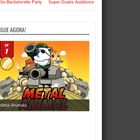
llie Bachelorette Party
Super Goalie Auditions
OGUE AGORA!
Save the Princess
Metal Animals