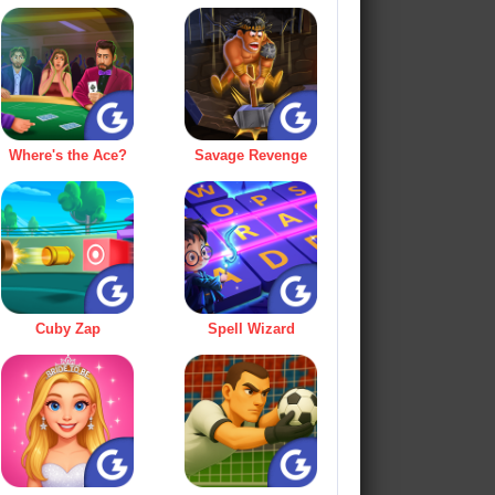
Where's the Ace?
Savage Revenge
Cuby Zap
Spell Wizard