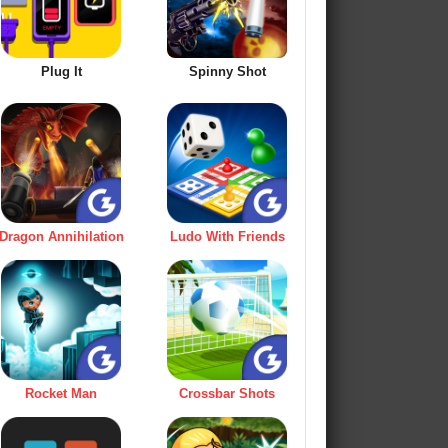
Plug It
Spinny Shot
Dragon Annihilation
Ludo With Friends
Rocket Man
Crossbar Shots