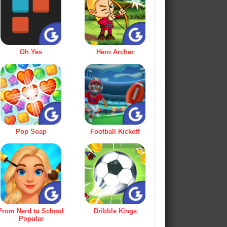
Oh Yes
Hero Archer
Pop Soap
Football Kickoff
From Nerd to School
Dribble Kings
Popular