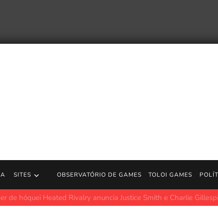
RA
SITES
OBSERVATÓRIO DE GAMES
TOLOI GAMES
POLÍ
uei Heated Rivalry anuncia Justice Smith e Charlie Gillespie para 