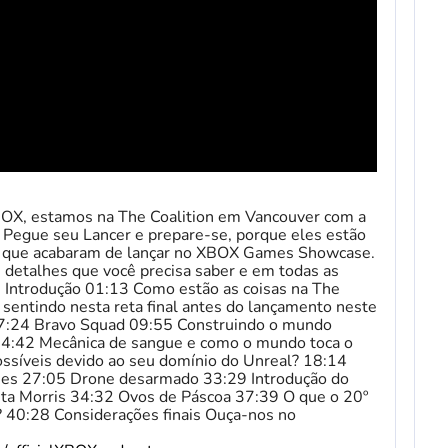
XBOX, estamos na The Coalition em Vancouver com a
. Pegue seu Lancer e prepare-se, porque eles estão
o que acabaram de lançar no XBOX Games Showcase.
detalhes que você precisa saber e em todas as
0 Introdução 01:13 Como estão as coisas na The
 sentindo nesta reta final antes do lançamento neste
 07:24 Bravo Squad 09:55 Construindo o mundo
14:42 Mecânica de sangue e como o mundo toca o
ossíveis devido ao seu domínio do Unreal? 18:14
ches 27:05 Drone desarmado 33:29 Introdução do
eta Morris 34:32 Ovos de Páscoa 37:39 O que o 20º
ê? 40:28 Considerações finais Ouça-nos no