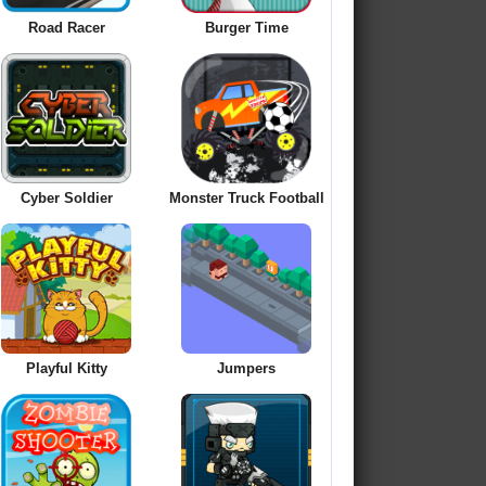
Road Racer
Burger Time
Cyber Soldier
Monster Truck Football
Playful Kitty
Jumpers