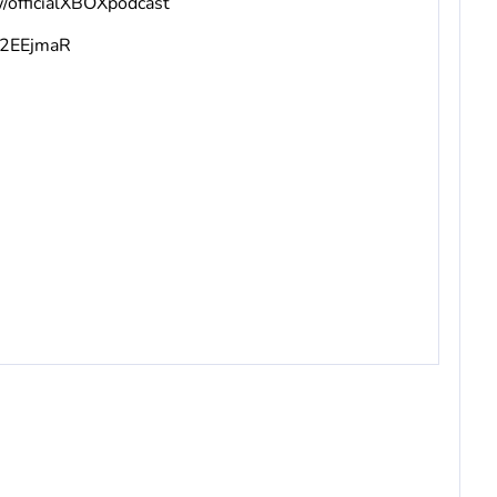
w/officialXBOXpodcast
v/2EEjmaR