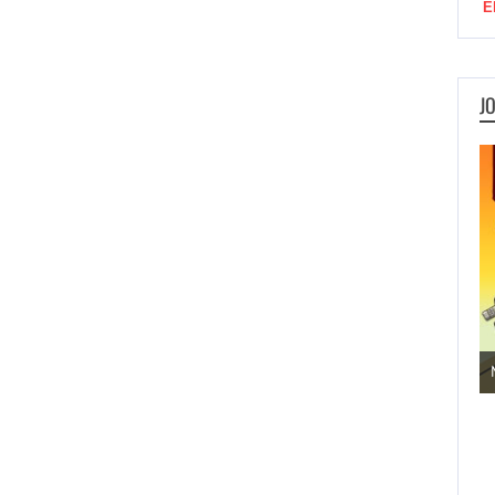
E
J
Jogos de Aventura