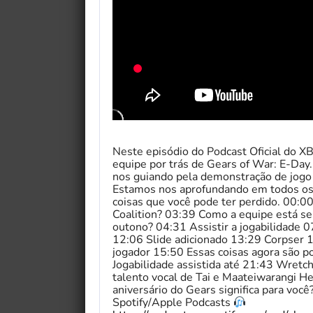
Neste episódio do Podcast Oficial do 
equipe por trás de Gears of War: E-Day
nos guiando pela demonstração de jog
Estamos nos aprofundando em todos os 
coisas que você pode ter perdido. 00:0
Coalition? 03:39 Como a equipe está se
outono? 04:31 Assistir a jogabilidade
12:06 Slide adicionado 13:29 Corpser 
jogador 15:50 Essas coisas agora são p
Jogabilidade assistida até 21:43 Wret
talento vocal de Tai e Maateiwarangi H
aniversário do Gears significa para voc
Spotify/Apple Podcasts