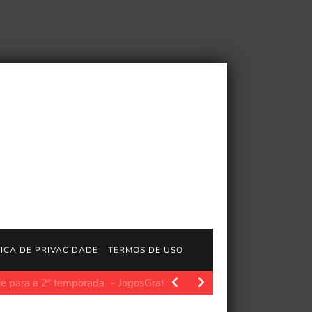
TICA DE PRIVACIDADE
TERMOS DE USO
a 2ª temporada
JogosGratisFun. A aguardada segunda temporada d