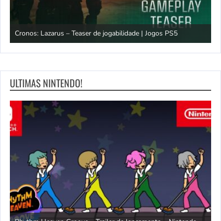
os
Cronos: Lazarus – Teaser de jogabilidade | Jogos PS5
E
ULTIMAS NINTENDO!