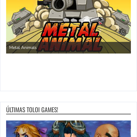
S
Metal Animals
ÚLTIMAS TOLOI GAMES!