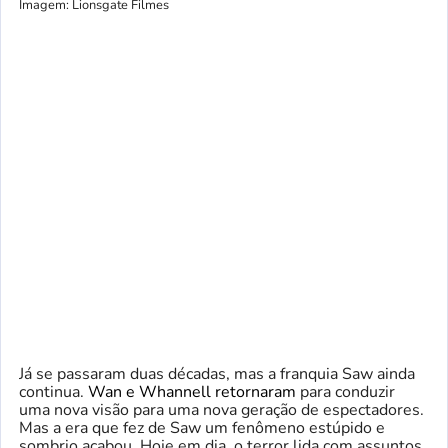
Imagem: Lionsgate Filmes
Já se passaram duas décadas, mas a franquia Saw ainda
continua.
Wan e Whannell retornaram
para conduzir
uma nova visão para uma nova geração de espectadores.
Mas a era que fez de Saw um fenômeno estúpido e
sombrio acabou. Hoje em dia, o terror lida com assuntos