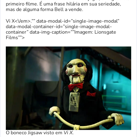
primeiro filme. É uma frase hilária em sua seriedade,
mas de alguma forma Bell a vende.
Vi X<\/em>.”” data-modal-id=”single-image-modal”
data-modal-container-id=”single-image-modal-
container” data-img-caption=””Imagem: Lionsgate
Films””>
O boneco Jigsaw visto em
Vi X
.