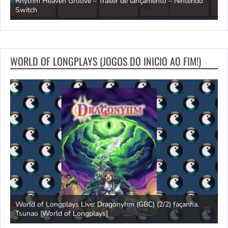
Rhythm Heaven Groove – Trailer de lançamento – Nintendo
T
Switch
e
WORLD OF LONGPLAYS (JOGOS DO INICIO AO FIM!)
s
World of Longplays Live: Dragonyhm (GBC) (2/2) façanha.
Tsunao [World of Longplays]
L