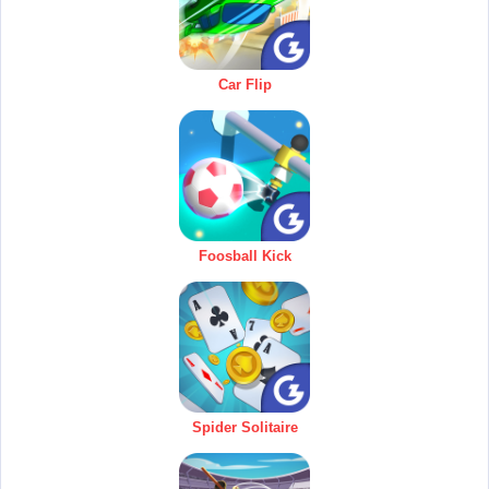
Car Flip
Foosball Kick
Spider Solitaire