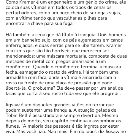
Como Kramer é um engenheiro e um gênio do crime, ele
coloca suas vítimas em todos os tipos de cenários
perturbadores, como um poço cheio de seringas sujas,
com a vítima tendo que vasculhar as pilhas para
encontrar a chave para sua fuga.
Há também a cena que dá título à franquia: Dois homens
em um banheiro sujo, com os pés algemados em canos
enferrujados, e duas serras para se libertarem. Kramer
cria itens que são tão horríveis que merecem ser
mencionados: uma máscara mortuária, composta de duas
metades de metal com pregos amarrados a um
cronômetro. Quando o cronômetro termina, a máscara
fecha, esmagando o rosto da vítima. Há também uma
armadilha com faca, onde a vítima é amarrada com o
rosto na frente de uma placa de pressão que pode
libertá-la. O problema? Ele deve passar por um anel de
facas que cortará seu rosto toda vez que ele progredir.
Jigsaw é um daqueles grandes vilões do terror que
podem sustentar uma franquia. A atuação gelada de
Tobin Bell é assustadora e sempre divertida. Mesmo
depois de morto, seu espírito continua a assombrar os
filmes. “A maioria das pessoas é tão ingrata por estar
viva. Mas você não. Não mais. Fim do jogo”, diz Jigsaw no