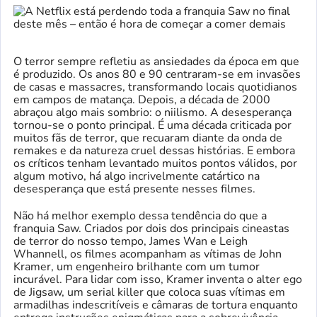
O terror sempre refletiu as ansiedades da época em que
é produzido. Os anos 80 e 90 centraram-se em invasões
de casas e massacres, transformando locais quotidianos
em campos de matança. Depois, a década de 2000
abraçou algo mais sombrio: o niilismo. A desesperança
tornou-se o ponto principal. É uma década criticada por
muitos fãs de terror, que recuaram diante da onda de
remakes e da natureza cruel dessas histórias. E embora
os críticos tenham levantado muitos pontos válidos, por
algum motivo, há algo incrivelmente catártico na
desesperança que está presente nesses filmes.
Não há melhor exemplo dessa tendência do que a
franquia Saw. Criados por dois dos principais cineastas
de terror do nosso tempo, James Wan e Leigh
Whannell, os filmes acompanham as vítimas de John
Kramer, um engenheiro brilhante com um tumor
incurável. Para lidar com isso, Kramer inventa o alter ego
de Jigsaw, um serial killer que coloca suas vítimas em
armadilhas indescritíveis e câmaras de tortura enquanto