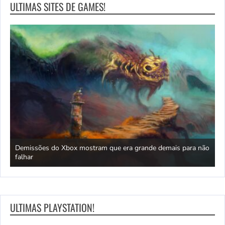
ULTIMAS SITES DE GAMES!
Demissões do Xbox mostram que era grande demais para não
A
6?
falhar
f
ULTIMAS PLAYSTATION!