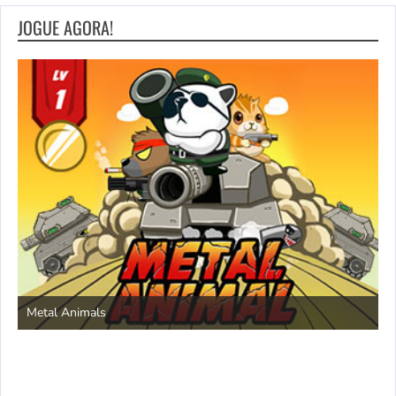
JOGUE AGORA!
S
Metal Animals