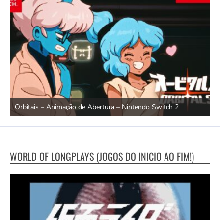
ndo
R
Orbitais – Animação de Abertura – Nintendo Switch 2
S
WORLD OF LONGPLAYS (JOGOS DO INICIO AO FIM!)