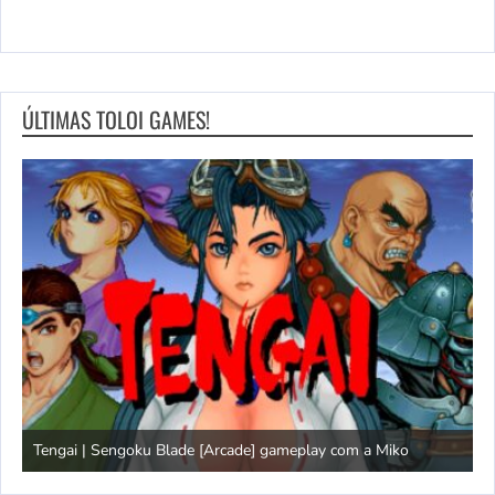
ÚLTIMAS TOLOI GAMES!
Tengai | Sengoku Blade [Arcade] gameplay com a Miko
D