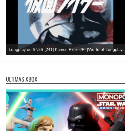
J
Longplay do SNES [241] Kamen Rider (JP) [World of Longplays]
(
ULTIMAS XBOX!