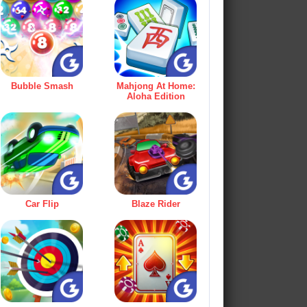
Bubble Smash
Mahjong At Home:
Aloha Edition
Car Flip
Blaze Rider