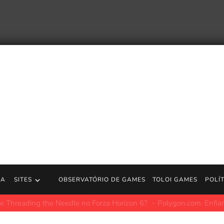
RA
SITES
OBSERVATÓRIO DE GAMES
TOLOI GAMES
POLÍ
x mostram que era grande demais para não falhar
Polygon.com.