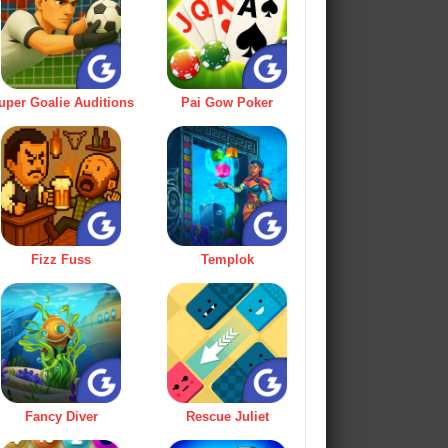
uper Goalie Auditions
Pai Gow Poker
Fizz Fuss
Templok
Fancy Diver
Rescue Juliet