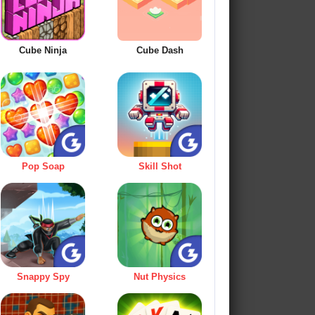
Cube Ninja
Cube Dash
Pop Soap
Skill Shot
Snappy Spy
Nut Physics