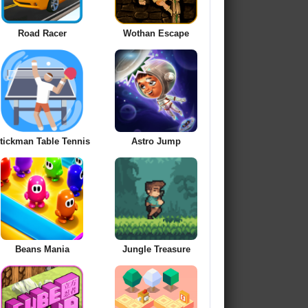
Road Racer
Wothan Escape
tickman Table Tennis
Astro Jump
Beans Mania
Jungle Treasure