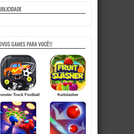
UBLICIDADE
OVOS GAMES PARA VOCÊ!!!
onster Truck Football
fruitslasher