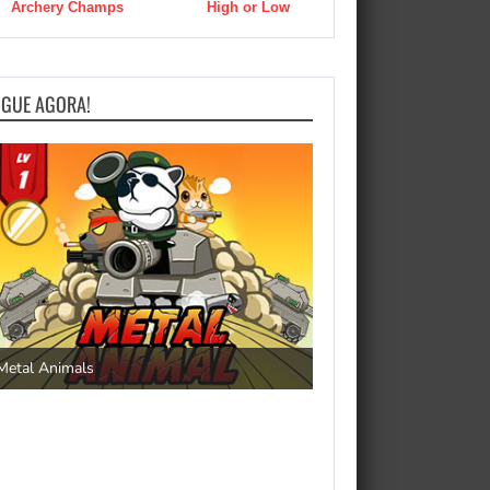
Archery Champs
High or Low
OGUE AGORA!
Save the Princess
Metal Animals