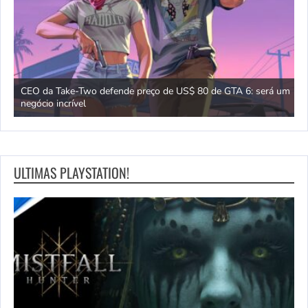
w
CEO da Take-Two defende preço de US$ 80 de GTA 6: será um
V
negócio incrível
s
ULTIMAS PLAYSTATION!