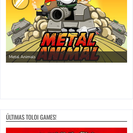
S
Metal Animals
ÚLTIMAS TOLOI GAMES!