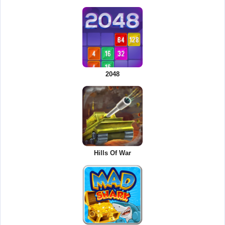
2048
Hills Of War