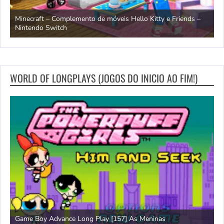
endo
Minecraft – Complemento de móveis Hello Kitty e Friends –
O
Nintendo Switch
d
WORLD OF LONGPLAYS (JOGOS DO INICIO AO FIM!)
Game Boy Advance Long Play [157] As Meninas
A