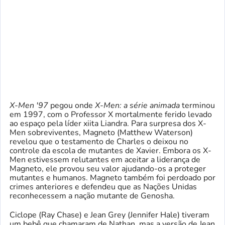
X-Men '97
pegou onde
X-Men: a série animada
terminou
em 1997, com o Professor X mortalmente ferido levado
ao espaço pela líder xiita Liandra. Para surpresa dos X-
Men sobreviventes, Magneto (Matthew Waterson)
revelou que o testamento de Charles o deixou no
controle da escola de mutantes de Xavier. Embora os X-
Men estivessem relutantes em aceitar a liderança de
Magneto, ele provou seu valor ajudando-os a proteger
mutantes e humanos. Magneto também foi perdoado por
crimes anteriores e defendeu que as Nações Unidas
reconhecessem a nação mutante de Genosha.
Ciclope (Ray Chase) e Jean Grey (Jennifer Hale) tiveram
um bebê que chamaram de Nathan, mas a versão de Jean