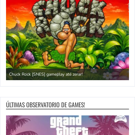
Chuck Rock [SNES] gameplay até zerar!
P
ÚLTIMAS OBSERVATORIO DE GAMES!