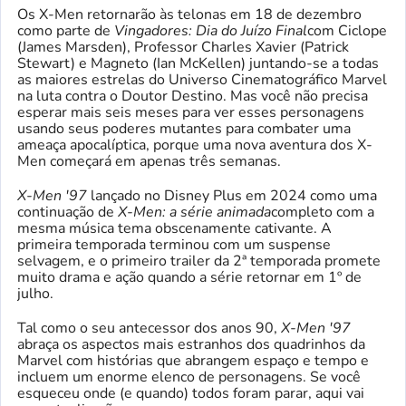
Os X-Men retornarão às telonas em 18 de dezembro
como parte de
Vingadores: Dia do Juízo Final
com Ciclope
(James Marsden), Professor Charles Xavier (Patrick
Stewart) e Magneto (Ian McKellen) juntando-se a todas
as maiores estrelas do Universo Cinematográfico Marvel
na luta contra o Doutor Destino. Mas você não precisa
esperar mais seis meses para ver esses personagens
usando seus poderes mutantes para combater uma
ameaça apocalíptica, porque uma nova aventura dos X-
Men começará em apenas três semanas.
X-Men '97
lançado no Disney Plus em 2024 como uma
continuação de
X-Men: a série animada
completo com a
mesma música tema obscenamente cativante. A
primeira temporada terminou com um suspense
selvagem, e o primeiro trailer da 2ª temporada promete
muito drama e ação quando a série retornar em 1º de
julho.
Tal como o seu antecessor dos anos 90,
X-Men '97
abraça os aspectos mais estranhos dos quadrinhos da
Marvel com histórias que abrangem espaço e tempo e
incluem um enorme elenco de personagens. Se você
esqueceu onde (e quando) todos foram parar, aqui vai