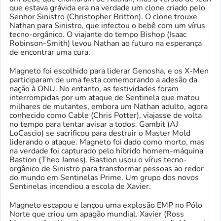
que estava grávida era na verdade um clone criado pelo
Senhor Sinistro (Christopher Britton). O clone trouxe
Nathan para Sinistro, que infectou o bebê com um vírus
tecno-orgânico. O viajante do tempo Bishop (Isaac
Robinson-Smith) levou Nathan ao futuro na esperança
de encontrar uma cura.
Magneto foi escolhido para liderar Genosha, e os X-Men
participaram de uma festa comemorando a adesão da
nação à ONU. No entanto, as festividades foram
interrompidas por um ataque de Sentinela que matou
milhares de mutantes, embora um Nathan adulto, agora
conhecido como Cable (Chris Potter), viajasse de volta
no tempo para tentar avisar a todos. Gambit (AJ
LoCascio) se sacrificou para destruir o Master Mold
liderando o ataque. Magneto foi dado como morto, mas
na verdade foi capturado pelo híbrido homem-máquina
Bastion (Theo James). Bastion usou o vírus tecno-
orgânico de Sinistro para transformar pessoas ao redor
do mundo em Sentinelas Prime. Um grupo dos novos
Sentinelas incendiou a escola de Xavier.
Magneto escapou e lançou uma explosão EMP no Pólo
Norte que criou um apagão mundial. Xavier (Ross