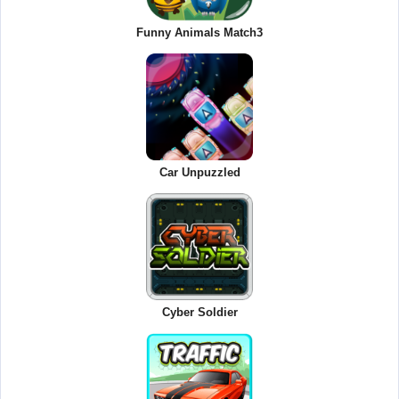
Funny Animals Match3
Car Unpuzzled
Cyber Soldier