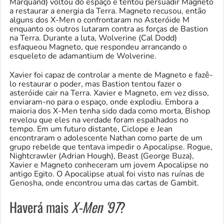
Marquand) voltou do espaço e tentou persuadir Magneto
a restaurar a energia da Terra. Magneto recusou, então
alguns dos X-Men o confrontaram no Asteróide M
enquanto os outros lutaram contra as forças de Bastion
na Terra. Durante a luta, Wolverine (Cal Dodd)
esfaqueou Magneto, que respondeu arrancando o
esqueleto de adamantium de Wolverine.
Xavier foi capaz de controlar a mente de Magneto e fazê-
lo restaurar o poder, mas Bastion tentou fazer o
asteróide cair na Terra. Xavier e Magneto, em vez disso,
enviaram-no para o espaço, onde explodiu. Embora a
maioria dos X-Men tenha sido dada como morta, Bishop
revelou que eles na verdade foram espalhados no
tempo. Em um futuro distante, Ciclope e Jean
encontraram o adolescente Nathan como parte de um
grupo rebelde que tentava impedir o Apocalipse. Rogue,
Nightcrawler (Adrian Hough), Beast (George Buza),
Xavier e Magneto conheceram um jovem Apocalipse no
antigo Egito. O Apocalipse atual foi visto nas ruínas de
Genosha, onde encontrou uma das cartas de Gambit.
Haverá mais
X-Men '97
?