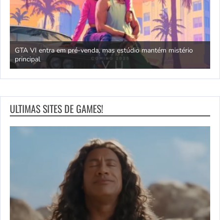
GTA VI entra em pré-venda, mas estúdio mantém mistério
principal
J
ULTIMAS SITES DE GAMES!