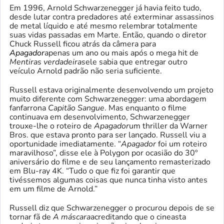
Em 1996, Arnold Schwarzenegger já havia feito tudo,
desde lutar contra predadores até exterminar assassinos
de metal líquido e até mesmo relembrar totalmente
suas vidas passadas em Marte. Então, quando o diretor
Chuck Russell ficou atrás da câmera para
Apagador
apenas um ano ou mais após o mega hit de
Mentiras verdadeiras
ele sabia que entregar outro
veículo Arnold padrão não seria suficiente.
Russell estava originalmente desenvolvendo um projeto
muito diferente com Schwarzenegger: uma abordagem
fanfarrona
Capitão Sangue
. Mas enquanto o filme
continuava em desenvolvimento, Schwarzenegger
trouxe-lhe o roteiro de
Apagador
um thriller da Warner
Bros. que estava pronto para ser lançado. Russell viu a
oportunidade imediatamente. “
Apagador
foi um roteiro
maravilhoso”, disse ele à Polygon por ocasião do 30º
aniversário do filme e de seu lançamento remasterizado
em Blu-ray 4K. “Tudo o que fiz foi garantir que
tivéssemos algumas coisas que nunca tinha visto antes
em um filme de Arnold.”
Russell diz que Schwarzenegger o procurou depois de se
tornar fã de
A máscara
acreditando que o cineasta