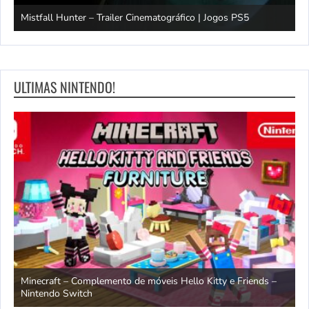
Mistfall Hunter – Trailer Cinematográfico | Jogos PS5
S
ULTIMAS NINTENDO!
endo
Minecraft – Complemento de móveis Hello Kitty e Friends –
O
Nintendo Switch
d