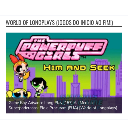
WORLD OF LONGPLAYS (JOGOS DO INICIO AO FIM!)
Game Boy Advance Long Play [157] As Meninas
A
Superpoderosas: Ele e Procuram (EUA) [World of Longplays]
L