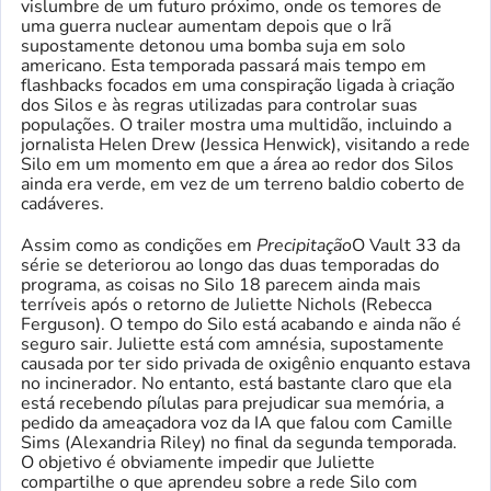
vislumbre de um futuro próximo, onde os temores de
uma guerra nuclear aumentam depois que o Irã
supostamente detonou uma bomba suja em solo
americano. Esta temporada passará mais tempo em
flashbacks focados em uma conspiração ligada à criação
dos Silos e às regras utilizadas para controlar suas
populações. O trailer mostra uma multidão, incluindo a
jornalista Helen Drew (Jessica Henwick), visitando a rede
Silo em um momento em que a área ao redor dos Silos
ainda era verde, em vez de um terreno baldio coberto de
cadáveres.
Assim como as condições em
Precipitação
O Vault 33 da
série se deteriorou ao longo das duas temporadas do
programa, as coisas no Silo 18 parecem ainda mais
terríveis após o retorno de Juliette Nichols (Rebecca
Ferguson). O tempo do Silo está acabando e ainda não é
seguro sair. Juliette está com amnésia, supostamente
causada por ter sido privada de oxigênio enquanto estava
no incinerador. No entanto, está bastante claro que ela
está recebendo pílulas para prejudicar sua memória, a
pedido da ameaçadora voz da IA ​​​​que falou com Camille
Sims (Alexandria Riley) no final da segunda temporada.
O objetivo é obviamente impedir que Juliette
compartilhe o que aprendeu sobre a rede Silo com