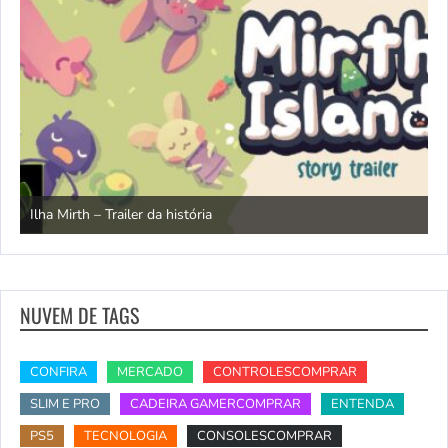
N
Ilha Mirth – Trailer da história
d
NUVEM DE TAGS
CONFIRA
MERCADO
CONTROLESCOMPRAR
SLIM E PRO
CADEIRA GAMERCOMPRAR
ENTENDA
PS5
TECNOLOGIA
CONSOLESCOMPRAR