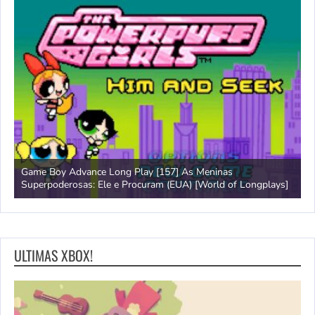
Game Boy Advance Long Play [157] As Meninas
A
Superpoderosas: Ele e Procuram (EUA) [World of Longplays]
L
ULTIMAS XBOX!