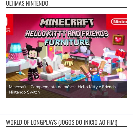
ULTIMAS NINTENDO!
endo
Minecraft – Complemento de móveis Hello Kitty e Friends –
O
Nintendo Switch
d
WORLD OF LONGPLAYS (JOGOS DO INICIO AO FIM!)