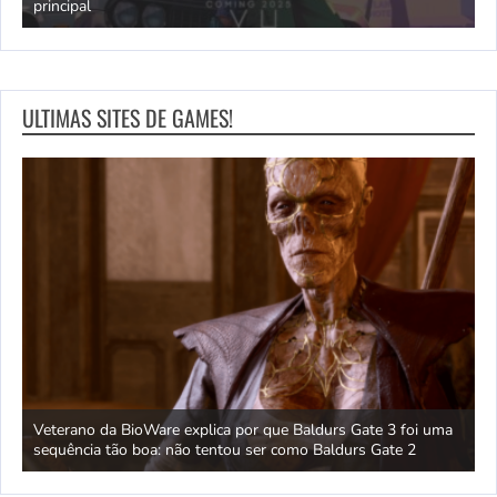
principal
J
ULTIMAS SITES DE GAMES!
 um
Veterano da BioWare explica por que Baldurs Gate 3 foi uma
J
sequência tão boa: não tentou ser como Baldurs Gate 2
s