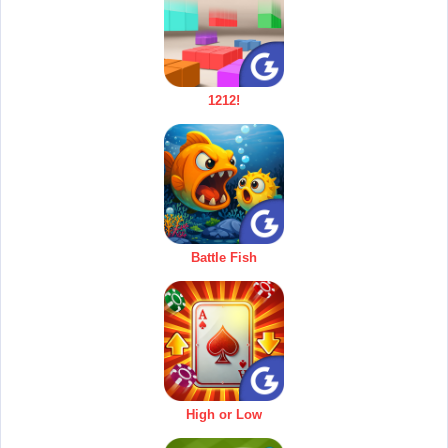
1212!
Battle Fish
High or Low