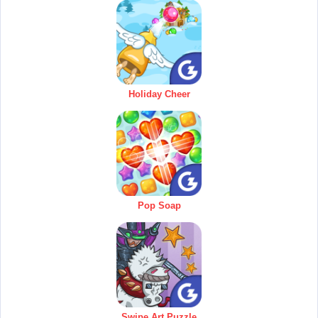
Holiday Cheer
Pop Soap
Swipe Art Puzzle