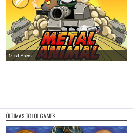
S
Metal Animals
ÚLTIMAS TOLOI GAMES!