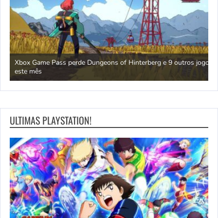
 jogo
Xbox Game Pass perde Dungeons of Hinterberg e 9 outros jogos
T
este mês
C
ULTIMAS PLAYSTATION!