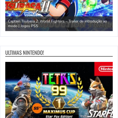
omem
Captain Tsubasa 2: World Fighters – Trailer de introdução ao
M
modo | Jogos PS5
P
ULTIMAS NINTENDO!