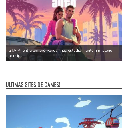
GTA VI entra em pré-venda, mas estúdio mantém mistério
principal
J
ULTIMAS SITES DE GAMES!