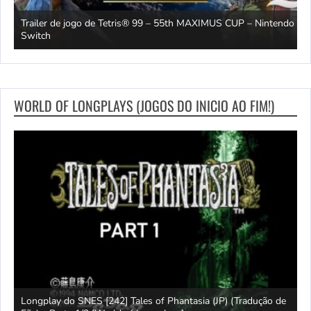
Trailer de jogo de Tetris® 99 – 55th MAXIMUS CUP – Nintendo
2
Switch
O
WORLD OF LONGPLAYS (JOGOS DO INICIO AO FIM!)
e
Longplay do SNES [242] Tales of Phantasia (JP) (Tradução de