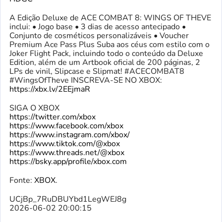
A Edição Deluxe de ACE COMBAT 8: WINGS OF THEVE
inclui: • Jogo base • 3 dias de acesso antecipado •
Conjunto de cosméticos personalizáveis ​​• Voucher
Premium Ace Pass Plus Suba aos céus com estilo com o
Joker Flight Pack, incluindo todo o conteúdo da Deluxe
Edition, além de um Artbook oficial de 200 páginas, 2
LPs de vinil, Slipcase e Slipmat! #ACECOMBAT8
#WingsOfTheve INSCREVA-SE NO XBOX:
https://xbx.lv/2EEjmaR
SIGA O XBOX
https://twitter.com/xbox
https://www.facebook.com/xbox
https://www.instagram.com/xbox/
https://www.tiktok.com/@xbox
https://www.threads.net/@xbox
https://bsky.app/profile/xbox.com
Fonte:
XBOX
.
UCjBp_7RuDBUYbd1LegWEJ8g
2026-06-02 20:00:15