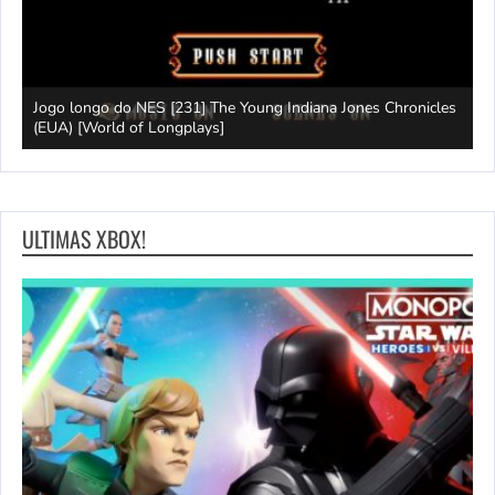
Jogo longo do NES [231] The Young Indiana Jones Chronicles
W
ays]
(EUA) [World of Longplays]
T
ULTIMAS XBOX!