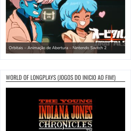
ndo
R
Orbitais – Animação de Abertura – Nintendo Switch 2
S
WORLD OF LONGPLAYS (JOGOS DO INICIO AO FIM!)