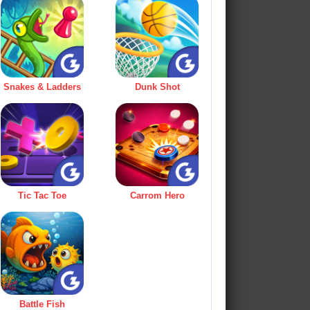
Snakes & Ladders
Dunk Shot
Tic Tac Toe
Carrom Hero
Battle Fish