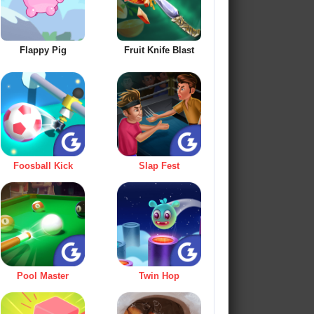
Flappy Pig
Fruit Knife Blast
Foosball Kick
Slap Fest
Pool Master
Twin Hop