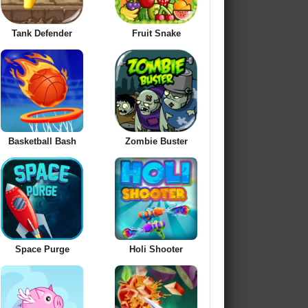
Tank Defender
Fruit Snake
Basketball Bash
Zombie Buster
Space Purge
Holi Shooter