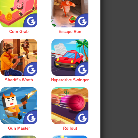
Coin Grab
Escape Run
Sheriff's Wrath
Hyperdrive Swinger
Gun Master
Rollout