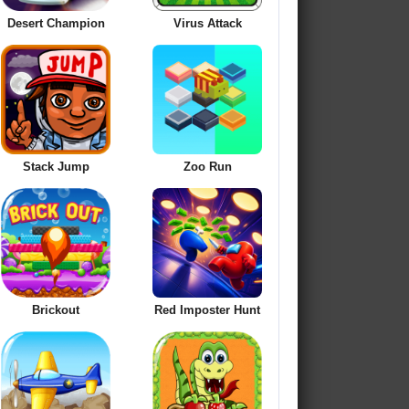
Desert Champion
Virus Attack
Stack Jump
Zoo Run
Brickout
Red Imposter Hunt