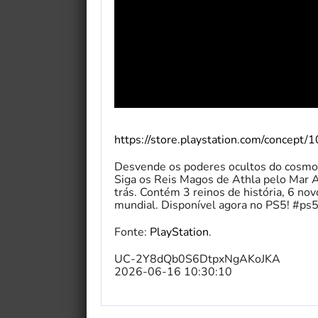
https://store.playstation.com/concept
Desvende os poderes ocultos do cosmo
Siga os Reis Magos de Athla pelo Mar A
trás. Contém 3 reinos de história, 6 n
mundial. Disponível agora no PS5! #p
Fonte:
PlayStation
.
UC-2Y8dQb0S6DtpxNgAKoJKA
2026-06-16 10:30:10