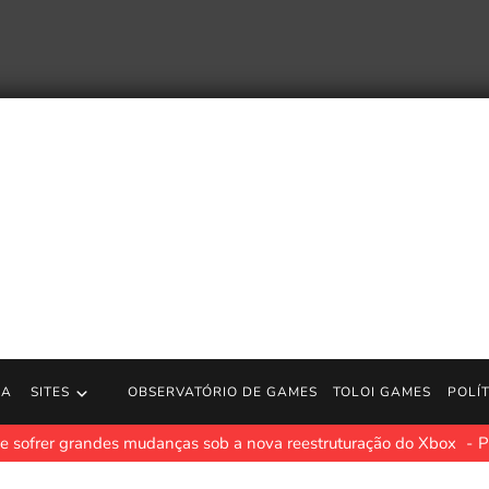
RA
SITES
OBSERVATÓRIO DE GAMES
TOLOI GAMES
POLÍ
 sofrer grandes mudanças sob a nova reestruturação do Xbox
P