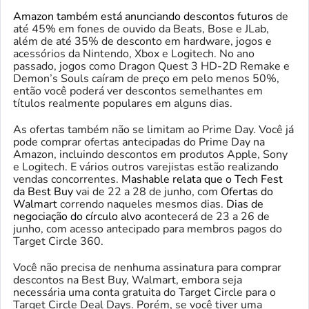
Amazon também está anunciando descontos futuros
de
até 45% em fones de ouvido da Beats, Bose e JLab,
além de até 35% de desconto em hardware, jogos e
acessórios da Nintendo, Xbox e Logitech. No ano
passado, jogos como Dragon Quest 3 HD-2D Remake e
Demon’s Souls caíram de preço em pelo menos 50%,
então você poderá ver descontos semelhantes em
títulos realmente populares em alguns dias.
As ofertas também não se limitam ao Prime Day. Você já
pode comprar ofertas antecipadas do Prime Day na
Amazon, incluindo descontos em produtos Apple, Sony
e Logitech. E vários outros varejistas estão realizando
vendas concorrentes.
Mashable relata que o Tech Fest
da Best Buy
vai de 22 a 28 de junho, com
Ofertas do
Walmart
correndo naqueles mesmos dias.
Dias de
negociação do círculo alvo
acontecerá de 23 a 26 de
junho, com acesso antecipado para membros pagos do
Target Circle 360.
Você não precisa de nenhuma assinatura para comprar
descontos na Best Buy, Walmart, embora seja
necessária uma conta gratuita do Target Circle para o
Target Circle Deal Days. Porém, se você tiver uma