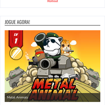
Rollout
JOGUE AGORA!
S
Metal Animals