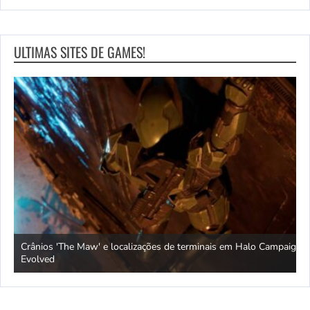
ULTIMAS SITES DE GAMES!
Crânios 'The Maw' e localizações de terminais em Halo Campaign
U
vs.
Evolved
a