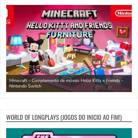
endo
Minecraft – Complemento de móveis Hello Kitty e Friends –
O
Nintendo Switch
d
WORLD OF LONGPLAYS (JOGOS DO INICIO AO FIM!)