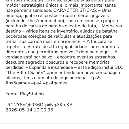
em suas múltiplas corridas, atualize suas cartas para
moldar estratégias únicas e, o mais importante, tente
não perder a sanidade. CARACTERÍSTICAS: – Uma
ameaça, quatro respostas – quatro heróis jogáveis
(incluindo The Abomination), cada um com seu próprio
baralho de cartas de batalha e estilo de luta, – Molde seu
destino – vários itens de inventário, aliados de batalha,
poderosas coleções de relíquias e atualizações para
tornar sua corrida mais emocionante, – A loucura se
repete – desfrute de alta rejogabilidade com sementes
diferentes que permitirão que você domine o jogo, – A
verdade está por baixo – encontre eventos estranhos,
descubra segredos obscuros e recupere memórias
perdidas, – Expanda a insanidade – esta edição inclui DLC
“The Rift of Sanity”, apresentando um novo personagem,
aliados, itens e um ato de jogo adicional. #ps5
#ps5games #ps4 #ps4games
Fonte:
PlayStation
.
UC-2Y8dQb0S6DtpxNgAKoJKA
2026-05-14 10:00:35