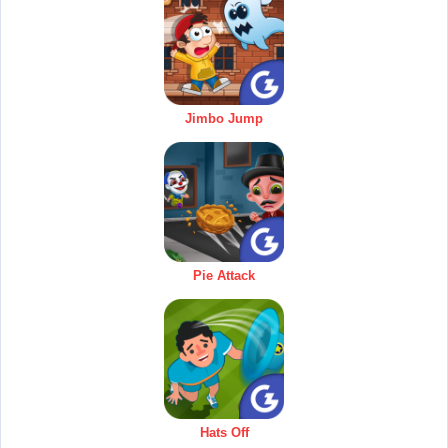
Jimbo Jump
Pie Attack
Hats Off