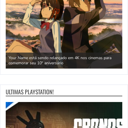
as” e
Your Name está sendo relançado em 4K nos cinemas para
T
comemorar seu 10º aniversário
r
ULTIMAS PLAYSTATION!