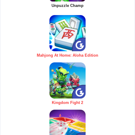
Unpuzzle Champ
Mahjong At Home: Aloha Edition
Kingdom Fight 2