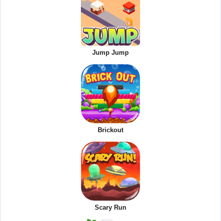
Jump Jump
Brickout
Scary Run