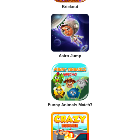
Brickout
Astro Jump
Funny Animals Match3