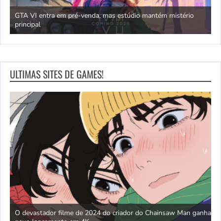
GTA VI entra em pré-venda, mas estúdio mantém mistério
principal
J
ULTIMAS SITES DE GAMES!
O devastador filme de 2024 do criador do Chainsaw Man ganha
J