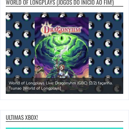
WORLD OF LONGPLAYS (JOGOS DO INICIO AO FIM!)
s
World of Longplays Live: Dragonyhm (GBC) (2/2) façanha.
Tsunao [World of Longplays]
L
ULTIMAS XBOX!