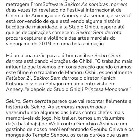
metragem FromSoftware
Sekiro: As sombras morrem
duas vezes
foi revelado no Festival Internacional de
Cinema de Animação de Annecy esta semana, e se você
está convencido de que está vendo alguma história
bucólica de maioridade, à la Studio Ghibli, espere até
que as decapitações comecem.
Sekiro: Sem derrota
procura capturar a violência das artes marciais do
videogame de 2019 em uma bela animação.
Há uma boa razão para a última análise
Sekiro: Sem
derrota
está dando vibrações de Ghibli. “O trabalho mais
influente que levamos em consideração quando criamos
este filme é o trabalho de Mamoru Oshii, especialmente
Patlabor 2
“,
Sekiro: Sem derrota
o diretor Kenichi
Kutsuna disse ao Polygon em uma entrevista em
Annecy, “e depois do Studio Ghibli
Princesa Mononoke
.”
Sekiro: Sem derrota
parece que vai recontar fielmente a
história de
Sekiro: As sombras morrem duas
vezes
incluindo algumas das lutas contra chefes mais
memoráveis ​​do jogo. No trailer, temos um vislumbre
da(s) batalha(s) de Wolf contra Genichiro Ashina e um
gostinho de nosso herói enfrentando Gyoubu Oniwa e os
monges do Templo Senpou, os caras durões que usam