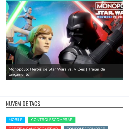
Monopólio: Heróis de Star Wars vs. Vilões | Trailer de
lançamento
S
NUVEM DE TAGS
MOBILE
CONTROLESCOMPRAR