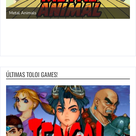
S
Metal Animals
ÚLTIMAS TOLOI GAMES!