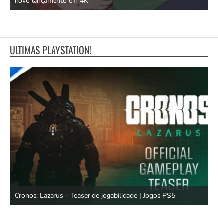
quém
novo lançamento em 4K
s
ULTIMAS PLAYSTATION!
os
Cronos: Lazarus – Teaser de jogabilidade | Jogos PS5
E