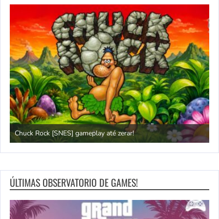
Chuck Rock [SNES] gameplay até zerar!
P
ÚLTIMAS OBSERVATORIO DE GAMES!