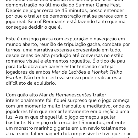
demonstração no último dia do Summer Game Fest.
Depois de jogar cerca de 45 minutos, posso entender
por que o trailer de demonstração mal se parece com o
jogo real: Sea of ​​​​Remnants está fazendo tanto que mal
consegue decidir o que é.
Este é um jogo pirata com exploração e navegação em
mundo aberto, reunião de tripulação gacha, combate por
turnos, uma narrativa extensa apresentada em tudo,
desde cenas de alta produção até conversas no estilo
romance visual e elementos roguelite. É o tipo de pau
para toda obra que parece estar tentando cortejar
jogadores de ambos
Mar de Ladrões
e
Honkai: Trilho
Estelar
. Não tenho certeza se isso pode realizar esse
difícil ato de equilíbrio.
Com quão alto
Mar de Remanescentes
'trailer
intencionalmente foi, fiquei surpreso que o jogo começa
com um momento muito tranquilo e meditativo, onde os
jogadores têm que remar lentamente em direção a uma
luz. Assim que cheguei lá, o jogo começou a pular
bastante. No espaço de cerca de 15 minutos, enfrentei
um monstro marinho gigante em um navio totalmente
atualizado, falhei naquela luta impossível e tive que criar