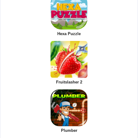
Hexa Puzzle
Fruitslasher 2
Plumber