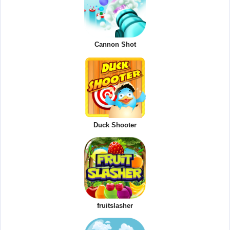
Cannon Shot
Duck Shooter
fruitslasher