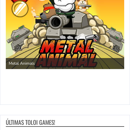
S
Metal Animals
ÚLTIMAS TOLOI GAMES!