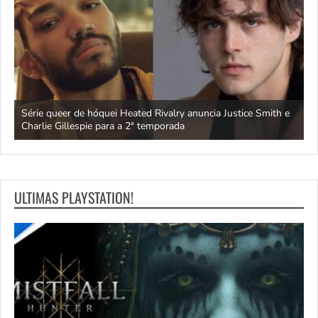
ivo
Série queer de hóquei Heated Rivalry anuncia Justice Smith e
B
Charlie Gillespie para a 2ª temporada
e
ULTIMAS PLAYSTATION!