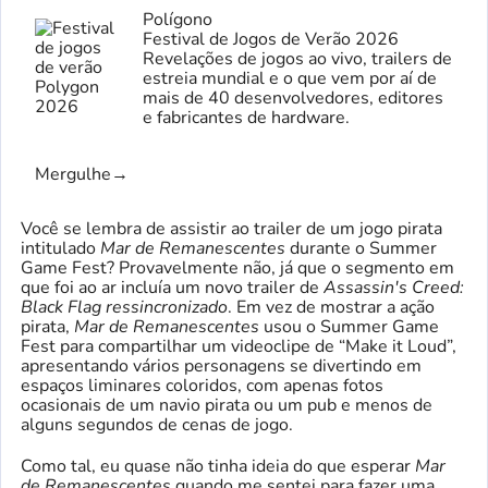
Polígono
Festival de Jogos de Verão 2026
Revelações de jogos ao vivo, trailers de
estreia mundial e o que vem por aí de
mais de 40 desenvolvedores, editores
e fabricantes de hardware.
Mergulhe
→
Você se lembra de assistir ao trailer de um jogo pirata
intitulado
Mar de Remanescentes
durante o Summer
Game Fest? Provavelmente não, já que o segmento em
que foi ao ar incluía um novo trailer de
Assassin's Creed:
Black Flag ressincronizado
. Em vez de mostrar a ação
pirata,
Mar de Remanescentes
usou o Summer Game
Fest para compartilhar um videoclipe de “Make it Loud”,
apresentando vários personagens se divertindo em
espaços liminares coloridos, com apenas fotos
ocasionais de um navio pirata ou um pub e menos de
alguns segundos de cenas de jogo.
Como tal, eu quase não tinha ideia do que esperar
Mar
de Remanescentes
quando me sentei para fazer uma