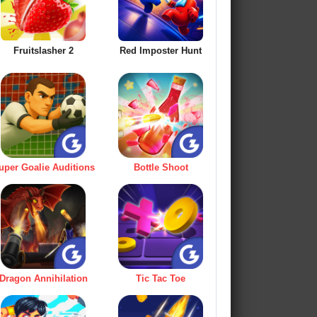
Fruitslasher 2
Red Imposter Hunt
uper Goalie Auditions
Bottle Shoot
Dragon Annihilation
Tic Tac Toe