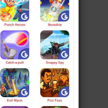
Punch Heroes
Nosedive
Catch-a-pult
Snappy Spy
Evil Wyrm
Fizz Fuss