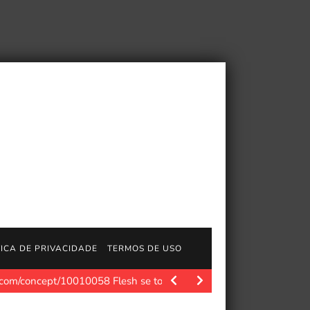
TICA DE PRIVACIDADE
TERMOS DE USO
processo criativo
Polygon.com. Aniplex, subsidiária de produção 