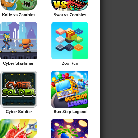
Knife vs Zombies
Swat vs Zombies
Cyber Slashman
Zoo Run
Cyber Soldier
Bus Stop Legend