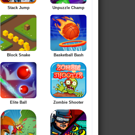
Stack Jump
Unpuzzle Champ
Block Snake
Basketball Bash
Elite Ball
Zombie Shooter