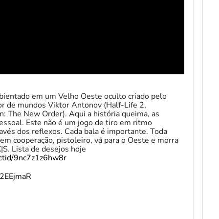
ientado em um Velho Oeste oculto criado pelo
or de mundos Viktor Antonov (Half-Life 2,
n: The New Order). Aqui a história queima, as
essoal. Este não é um jogo de tiro em ritmo
avés dos reflexos. Cada bala é importante. Toda
em cooperação, pistoleiro, vá para o Oeste e morra
S. Lista de desejos hoje
uctid/9nc7z1z6hw8r
v/2EEjmaR