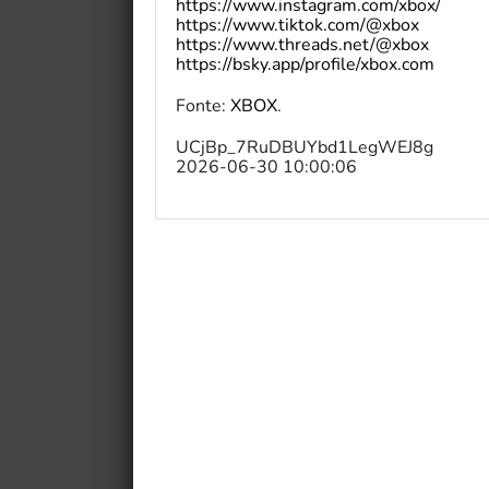
https://www.instagram.com/xbox/
https://www.tiktok.com/@xbox
https://www.threads.net/@xbox
https://bsky.app/profile/xbox.com
Fonte:
XBOX
.
UCjBp_7RuDBUYbd1LegWEJ8g
2026-06-30 10:00:06