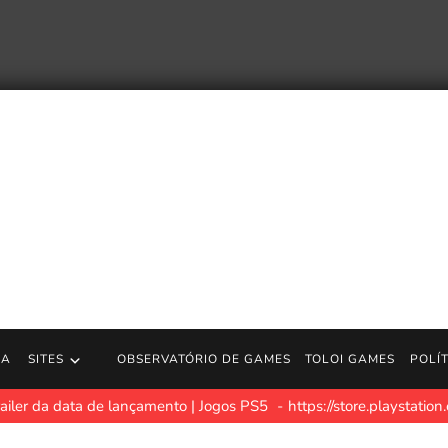
RA
SITES
OBSERVATÓRIO DE GAMES
TOLOI GAMES
POLÍ
n Slayer, Aniplex, está aberto ao uso de IA para contribuir com o 