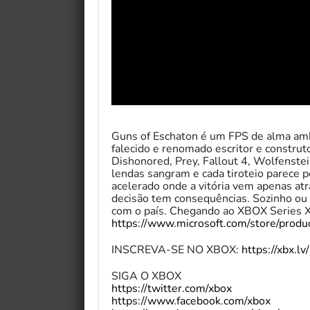
Guns of Eschaton é um FPS de alma amb
falecido e renomado escritor e construt
Dishonored, Prey, Fallout 4, Wolfenstei
lendas sangram e cada tiroteio parece p
acelerado onde a vitória vem apenas atr
decisão tem consequências. Sozinho ou 
com o país. Chegando ao XBOX Series X|
https://www.microsoft.com/store/prod
INSCREVA-SE NO XBOX:
https://xbx.l
SIGA O XBOX
https://twitter.com/xbox
https://www.facebook.com/xbox