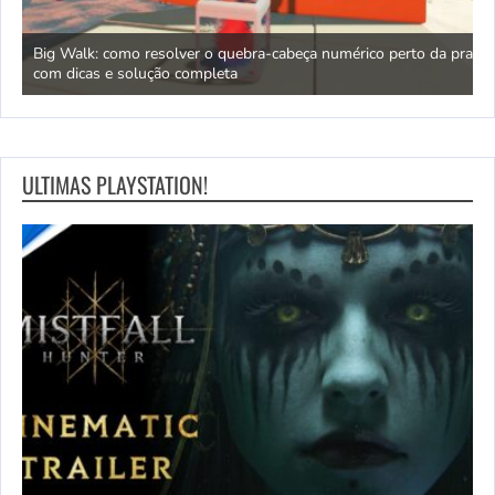
ara
Big Walk: como resolver o quebra-cabeça numérico perto da praia
L
com dicas e solução completa
q
ULTIMAS PLAYSTATION!