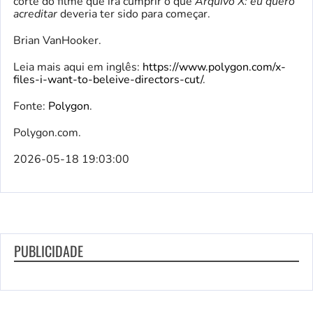
corte do filme que irá cumprir o que
Arquivo X: eu quero
acreditar
deveria ter sido para começar.
Brian VanHooker.
Leia mais aqui em inglês:
https://www.polygon.com/x-
files-i-want-to-beleive-directors-cut/
.
Fonte:
Polygon
.
Polygon.com.
2026-05-18 19:03:00
PUBLICIDADE