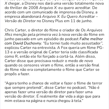
X
chegar, a Disney nos dará uma versão totalmente nova
do thriller de 2008
Arquivo X: eu quero acreditar
. De
acordo com um comunicado de imprensa da Disney, a
empresa abandonará
Arquivo X: Eu Quero Acreditar –
Versão do Diretor
no Disney Plus em 11 de junho.
Chris Carter, o diretor do filme e criador de
Os Arquivos
X
fez menção pela primeira vez à nova versão do filme em
junho passado em um episódio do podcast
Falhe melhor
com David Duchovny
. “Eu tornei tudo muito assustador”,
explicou Carter na entrevista. A Fox queria um filme PG-
13 e a versão original de Carter teria sido classificada
como R, então ele foi forçado a cortá-la. Além disso,
Carter disse que precisava reduzir o medo
de novo
quando os censores viram o filme, então a versão final
do filme não era completamente o filme que Carter se
propôs a fazer.
“Agora tenho a chance de voltar e fazer o filme de terror
que sempre pretendi”, disse Carter no podcast. “Não é
apenas fazer uma versão do diretor para fazer uma
versão do diretor. É realmente dar vida a algo que para
mim estava na página e nunca chegou à tela.”