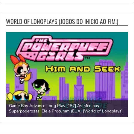
WORLD OF LONGPLAYS (JOGOS DO INICIO AO FIM!)
Game Boy Advance Long Play [157] As Meninas
A
Superpoderosas: Ele e Procuram (EUA) [World of Longplays]
L