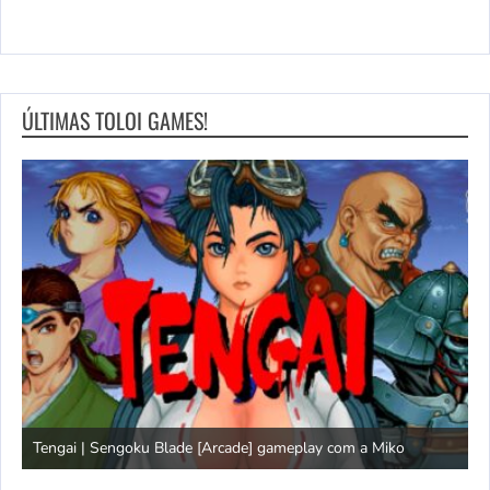
ÚLTIMAS TOLOI GAMES!
Tengai | Sengoku Blade [Arcade] gameplay com a Miko
D