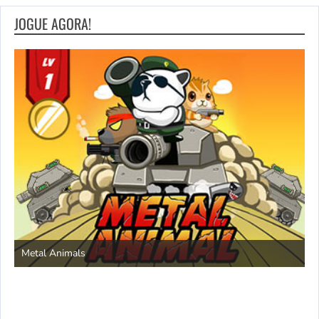
JOGUE AGORA!
S
Metal Animals