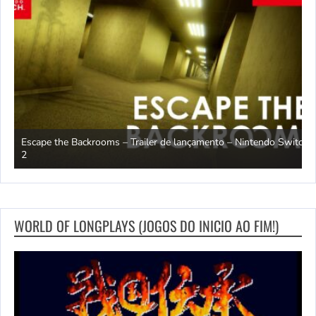
Escape the Backrooms – Trailer de lançamento – Nintendo Switch
2
M
WORLD OF LONGPLAYS (JOGOS DO INICIO AO FIM!)