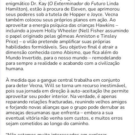
enigmático Dr. Kay (
O Exterminador do Futuro
Linda
Hamilton), estão à procura de Eleven, que aprimorou
seus poderes sob a tutela de Hopper e Joyce. Vecna ​​
também colocou seus próprios planos em ação. Ao
aproveitar a energia psíquica das crianças Hawkins –
incluindo a jovem Holly Wheeler (Nell Fisher assumindo
o papel originado pelas gêmeas Anniston e Tinsley
Price) – o vilão pretende amplificar suas próprias
habilidades formidáveis. Seu objetivo final é atrair a
dimensão conhecida como Abismo, que fica além do
Mundo Invertido, para o nosso mundo – remodelando
para sempre a realidade e acabando com a civilização
humana.
À medida que a gangue central trabalha em conjunto
para deter Vecna, Will se torna um recurso inestimável,
pois sua jornada em direção à auto-aceitação lhe permite
aproveitar seu poder interior. Na verdade, é apenas
reparando relações fracturadas, reunindo velhos amigos
e forjando novas alianças que o grupo pode derrubar as
ameaças desumanas que enfrenta – embora a sua
eventual vitória não venha sem custos, e muitos erros
sejam cometidos ao longo do caminho.
“Não estamos muito interessados ​​em explorar