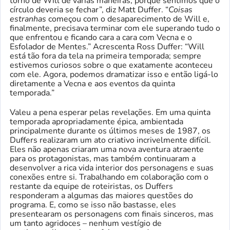
torno de Will de várias maneiras, porque sentimos que o
círculo deveria se fechar”, diz Matt Duffer. “
Coisas
estranhas
começou com o desaparecimento de Will e,
finalmente, precisava terminar com ele superando tudo o
que enfrentou e ficando cara a cara com Vecna ​​e o
Esfolador de Mentes.” Acrescenta Ross Duffer: “Will
está tão fora da tela na primeira temporada; sempre
estivemos curiosos sobre o que exatamente aconteceu
com ele. Agora, podemos dramatizar isso e então ligá-lo
diretamente a Vecna ​​e aos eventos da quinta
temporada.”
Valeu a pena esperar pelas revelações. Em uma quinta
temporada apropriadamente épica, ambientada
principalmente durante os últimos meses de 1987, os
Duffers realizaram um ato criativo incrivelmente difícil.
Eles não apenas criaram uma nova aventura atraente
para os protagonistas, mas também continuaram a
desenvolver a rica vida interior dos personagens e suas
conexões entre si. Trabalhando em colaboração com o
restante da equipe de roteiristas, os Duffers
responderam a algumas das maiores questões do
programa. E, como se isso não bastasse, eles
presentearam os personagens com finais sinceros, mas
um tanto agridoces – nenhum vestígio de