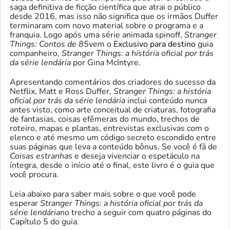
saga definitiva de ficção científica que atrai o público
desde 2016, mas isso não significa que os irmãos Duffer
terminaram com novo material sobre o programa e a
franquia. Logo após uma série animada spinoff,
Stranger
Things: Contos de 85
vem o
Exclusivo para destino
guia
companheiro,
Stranger Things: a história oficial por trás
da série lendária
por
Gina McIntyre.
Apresentando comentários dos criadores do sucesso da
Netflix, Matt e Ross Duffer
,
Stranger Things: a história
oficial por trás da série lendária
inclui conteúdo nunca
antes visto, como arte conceitual de criaturas, fotografia
de fantasias, coisas efêmeras do mundo, trechos de
roteiro, mapas e plantas, entrevistas exclusivas com o
elenco e até mesmo um código secreto escondido entre
suas páginas que leva a conteúdo bônus. Se você é fã de
Coisas estranhas
e deseja vivenciar o espetáculo na
íntegra, desde o início até o final, este livro é o guia que
você procura.
Leia abaixo para saber mais sobre o que você pode
esperar
Stranger Things: a história oficial por trás da
série lendária
no trecho a seguir com quatro páginas do
Capítulo 5 do guia.