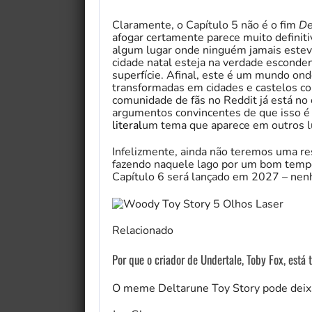
Claramente, o Capítulo 5 não é o fim
De
afogar certamente parece muito definitiva
algum lugar onde ninguém jamais esteve
cidade natal esteja na verdade esconden
superfície. Afinal, este é um mundo on
transformadas em cidades e castelos c
comunidade de fãs no Reddit já está no
argumentos convincentes de que isso 
literal
um tema que aparece em outros 
Infelizmente, ainda não teremos uma re
fazendo naquele lago por um bom tempo
Capítulo 6 será lançado em 2027 – nenh
Relacionado
Por que o criador de Undertale, Toby Fox, está 
O meme Deltarune Toy Story pode deixa