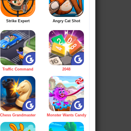
Strike Expert
Angry Cat Shot
Traffic Command
2048
Chess Grandmaster
Monster Wants Candy