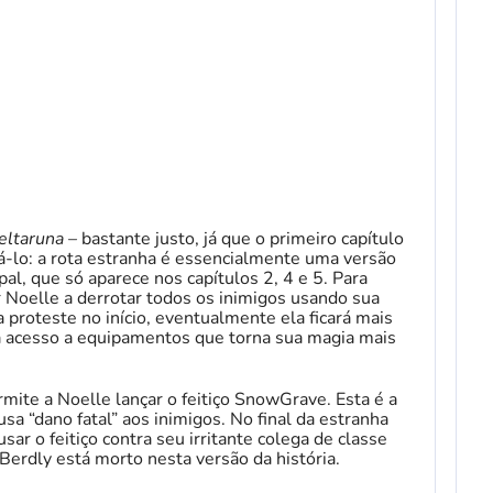
eltaruna
– bastante justo, já que o primeiro capítulo
á-lo: a rota estranha é essencialmente uma versão
ipal, que só aparece nos capítulos 2, 4 e 5. Para
ar Noelle a derrotar todos os inimigos usando sua
 proteste no início, eventualmente ela ficará mais
rá acesso a equipamentos que torna sua magia mais
mite a Noelle lançar o feitiço SnowGrave. Esta é a
usa “dano fatal” aos inimigos. No final da estranha
usar o feitiço contra seu irritante colega de classe
 Berdly está morto nesta versão da história.