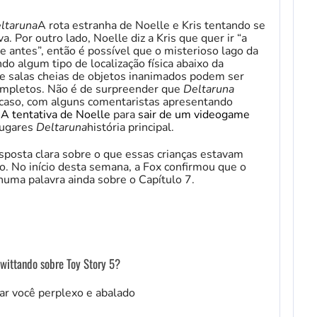
ltaruna
A rota estranha de Noelle e Kris tentando se
. Por outro lado, Noelle diz a Kris que quer ir “a
 antes”, então é possível que o misterioso lago da
do algum tipo de localização física abaixo da
de salas cheias de objetos inanimados podem ser
ompletos. Não é de surpreender que
Deltaruna
 caso, com alguns comentaristas apresentando
é
A tentativa de Noelle
para
sair de um videogame
lugares
Deltaruna
história principal.
sposta clara sobre o que essas crianças estavam
. No início desta semana, a Fox confirmou que o
uma palavra ainda sobre o Capítulo 7.
twittando sobre Toy Story 5?
r você perplexo e abalado