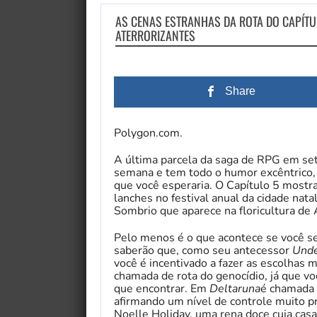
AS CENAS ESTRANHAS DA ROTA DO CAPÍTUL
ATERRORIZANTES
Share
Polygon.com.
A última parcela da saga de RPG em se
semana e tem todo o humor excêntrico,
que você esperaria. O Capítulo 5 mostra
lanches no festival anual da cidade na
Sombrio que aparece na floricultura de
Pelo menos é o que acontece se você se
saberão que, como seu antecessor
Unde
você é incentivado a fazer as escolhas 
chamada de rota do genocídio, já que v
que encontrar. Em
Deltaruna
é chamada 
afirmando um nível de controle muito p
Noelle Holiday, uma rena doce cuja ca