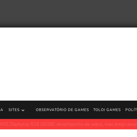
RA
SITES
OBSERVATÓRIO DE GAMES
TOLOI GAMES
POLÍ
s G16 (2026): desempenho de sobra, mas preço assusta em meio 