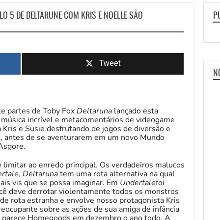
O 5 DE DELTARUNE COM KRIS E NOELLE SÃO
P
Tweet
N
te partes de Toby Fox
Deltaruna
lançado esta
 música incrível e metacomentários de videogame
 Kris e Susie desfrutando de jogos de diversão e
tal, antes de se aventurarem em um novo Mundo
 Asgore.
 limitar ao enredo principal. Os verdadeiros malucos
rtale
,
Deltaruna
tem uma rota alternativa na qual
mais vis que se possa imaginar. Em
Undertale
foi
ocê deve derrotar violentamente todos os monstros
de rota estranha e envolve nosso protagonista Kris
reocupante sobre as ações de sua amiga de infância
sa parece Homegoods em dezembro o ano todo. A