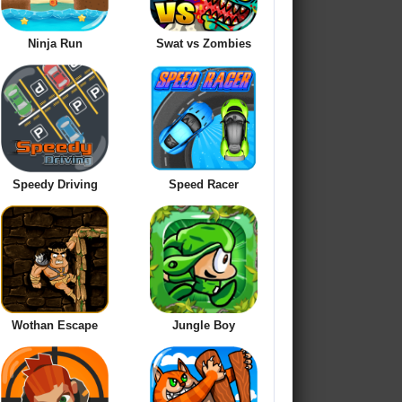
Ninja Run
Swat vs Zombies
Speedy Driving
Speed Racer
Wothan Escape
Jungle Boy