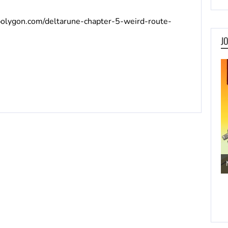
olygon.com/deltarune-chapter-5-weird-route-
J
Jogos de Aventura