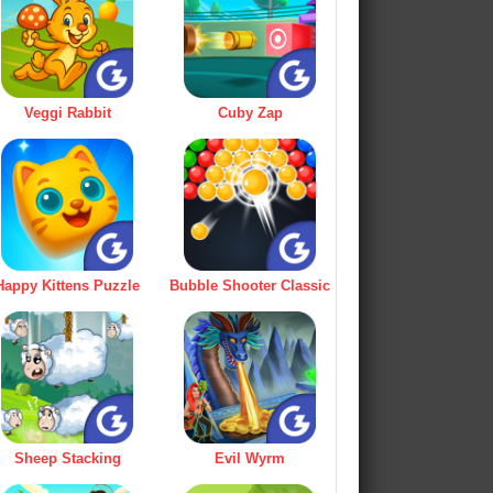
Veggi Rabbit
Cuby Zap
Happy Kittens Puzzle
Bubble Shooter Classic
Sheep Stacking
Evil Wyrm