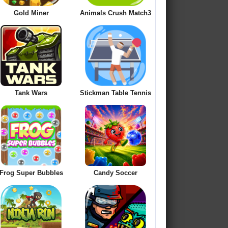
Gold Miner
Animals Crush Match3
Tank Wars
Stickman Table Tennis
Frog Super Bubbles
Candy Soccer