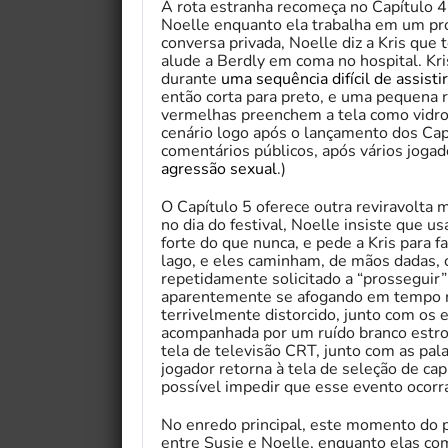
A rota estranha recomeça no Capítulo 4,
Noelle enquanto ela trabalha em um pro
conversa privada, Noelle diz a Kris qu
alude a Berdly em coma no hospital. Kri
durante
uma sequência difícil de assistir
então corta para preto, e uma pequena 
vermelhas preenchem a tela como vidr
cenário logo após o lançamento dos Cap
comentários públicos, após vários joga
agressão sexual
.)
O Capítulo 5 oferece outra reviravolta 
no dia do festival, Noelle insiste que u
forte do que nunca, e pede a Kris para f
lago, e eles caminham, de mãos dadas, 
repetidamente solicitado a “prosseguir
aparentemente se afogando em tempo re
terrivelmente distorcido, junto com os e
acompanhada por um ruído branco estr
tela de televisão CRT, junto com as pala
jogador retorna à tela de seleção de c
possível impedir que esse evento ocorra
No enredo principal, este momento do p
entre Susie e Noelle, enquanto elas co