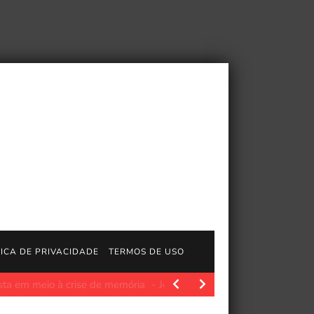
TICA DE PRIVACIDADE
TERMOS DE USO
à crise de memória
JogosGratisFun. O Asus ROG Zephyrus G16 