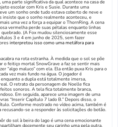
 uma parte significativa da qual acontece na casa de
jeto escolar com Kris e Susie. Durante uma
e teve um sonho onde tudo estava coberto de neve e
s insiste que o sonho realmente aconteceu, e
mais uma vez a força a equipar o ThornRing. A cena
rosa vermelha perde suas pétalas enquanto linhas
o quebrado. (A Fox mudou silenciosamente esse
ítulos 3 e 4 em junho de 2025, sem fazer
dores
interpretou isso como uma metáfora para
macabra na rota estranha. À medida que o sol se põe
sar o feitiço mortal SnowGrave a faz se sentir mais
azer “algo maluco” com ela. Ela então puxa Kris para o
cada vez mais fundo na água. O jogador é
” enquanto a dupla está totalmente imersa,
al. O retrato da personagem de Noelle fica
feitos sonoros. A tela fica totalmente branca,
ondoso. Em seguida, aparece uma imagem de uma
vras “Inserir Capítulo 7 lado B.” Depois disso, o
apítulo. Conforme mostrado no vídeo acima, também é
 recusando-se a responder às solicitações do botão.
ôr do sol à beira do lago é uma cena emocionante
mpartilham docemente seu carinho uma pela outra.