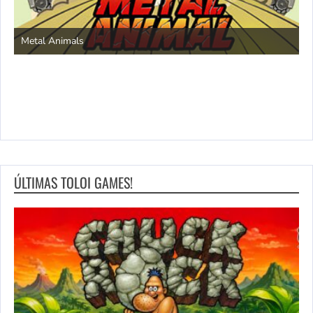
S
Metal Animals
ÚLTIMAS TOLOI GAMES!