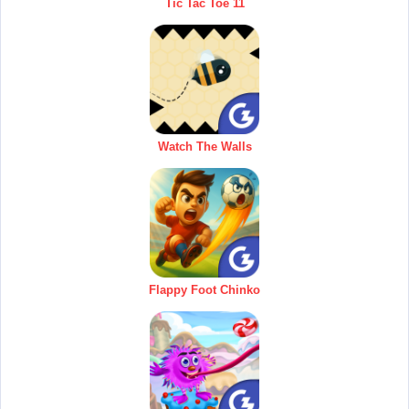
Tic Tac Toe 11
Watch The Walls
Flappy Foot Chinko