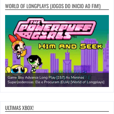
WORLD OF LONGPLAYS (JOGOS DO INICIO AO FIM!)
Game Boy Advance Long Play [157] As Meninas
A
Superpoderosas: Ele e Procuram (EUA) [World of Longplays]
L
ULTIMAS XBOX!