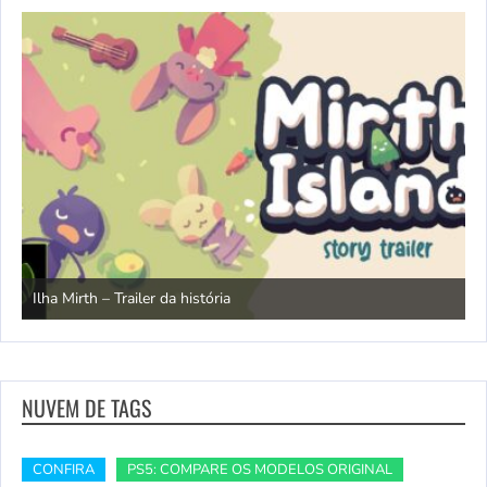
N
Ilha Mirth – Trailer da história
d
NUVEM DE TAGS
CONFIRA
PS5: COMPARE OS MODELOS ORIGINAL