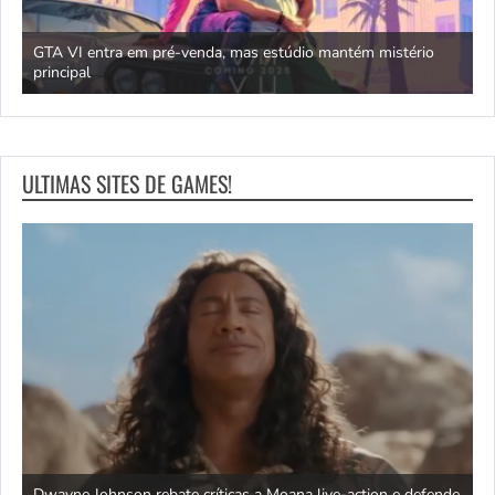
GTA VI entra em pré-venda, mas estúdio mantém mistério
principal
J
ULTIMAS SITES DE GAMES!
ra
Dwayne Johnson rebate críticas a Moana live-action e defende
C