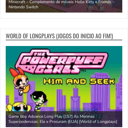
endo
Minecraft – Complemento de móveis Hello Kitty e Friends –
O
Nintendo Switch
d
WORLD OF LONGPLAYS (JOGOS DO INICIO AO FIM!)
Game Boy Advance Long Play [157] As Meninas
A
Superpoderosas: Ele e Procuram (EUA) [World of Longplays]
L