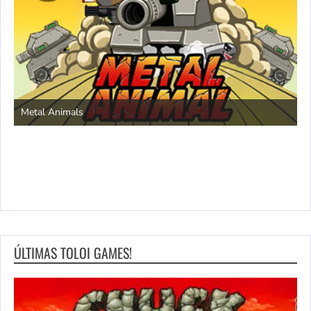
S
Metal Animals
ÚLTIMAS TOLOI GAMES!