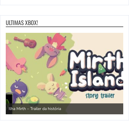
ULTIMAS XBOX!
N
Ilha Mirth – Trailer da história
d