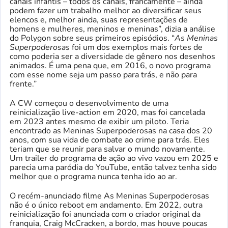
canais infantis – todos os canais, francamente – ainda
podem fazer um trabalho melhor ao diversificar seus
elencos e, melhor ainda, suas representações de
homens e mulheres, meninos e meninas”, dizia a análise
do Polygon sobre seus primeiros episódios. “
As Meninas
Superpoderosas
foi um dos exemplos mais fortes de
como poderia ser a diversidade de gênero nos desenhos
animados. É uma pena que, em 2016, o novo programa
com esse nome seja um passo para trás, e não para
frente.”
A CW começou o desenvolvimento de uma
reinicialização live-action em 2020, mas foi cancelada
em 2023 antes mesmo de exibir um piloto. Teria
encontrado as Meninas Superpoderosas na casa dos 20
anos, com sua vida de combate ao crime para trás. Eles
teriam que se reunir para salvar o mundo novamente.
Um trailer do programa de ação ao vivo vazou em 2025 e
parecia uma paródia do YouTube, então talvez tenha sido
melhor que o programa nunca tenha ido ao ar.
O recém-anunciado filme As Meninas Superpoderosas
não é o único reboot em andamento. Em 2022, outra
reinicialização foi anunciada com o criador original da
franquia, Craig McCracken, a bordo, mas houve poucas