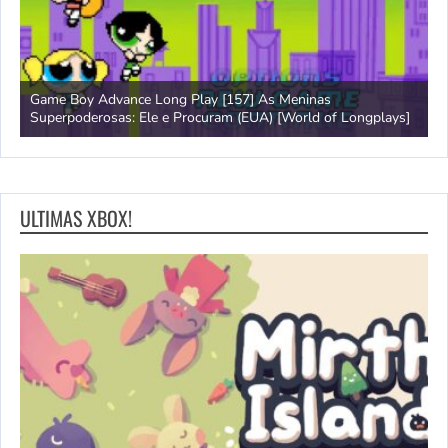
Game Boy Advance Long Play [157] As Meninas
A
Superpoderosas: Ele e Procuram (EUA) [World of Longplays]
L
ULTIMAS XBOX!