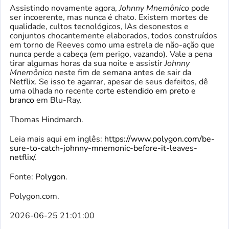
Assistindo novamente agora,
Johnny Mnemônico
pode
ser incoerente, mas nunca é chato. Existem mortes de
qualidade, cultos tecnológicos, IAs desonestos e
conjuntos chocantemente elaborados, todos construídos
em torno de Reeves como uma estrela de não-ação que
nunca perde a cabeça (em perigo, vazando). Vale a pena
tirar algumas horas da sua noite e assistir
Johnny
Mnemônico
neste fim de semana antes de sair da
Netflix. Se isso te agarrar, apesar de seus defeitos, dê
uma olhada no recente
corte estendido em preto e
branco
em Blu-Ray.
Thomas Hindmarch.
Leia mais aqui em inglês:
https://www.polygon.com/be-
sure-to-catch-johnny-mnemonic-before-it-leaves-
netflix/
.
Fonte:
Polygon
.
Polygon.com.
2026-06-25 21:01:00