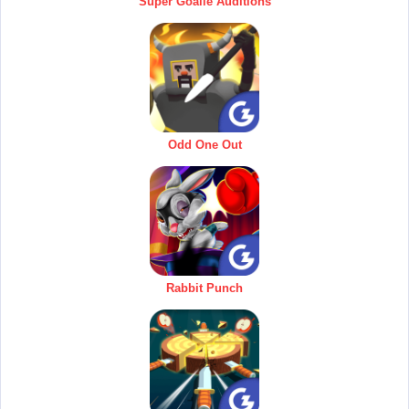
Super Goalie Auditions
Odd One Out
Rabbit Punch