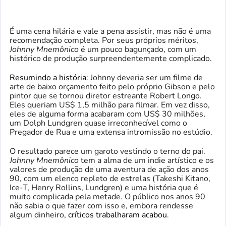
É uma cena hilária e vale a pena assistir, mas não é uma
recomendação completa. Por seus próprios méritos,
Johnny Mnemônico
é um pouco bagunçado, com um
histórico de produção surpreendentemente complicado.
Resumindo a história
: Johnny deveria ser um filme de
arte de baixo orçamento feito pelo próprio Gibson e pelo
pintor que se tornou diretor estreante Robert Longo.
Eles queriam US$ 1,5 milhão para filmar. Em vez disso,
eles de alguma forma acabaram com US$ 30 milhões,
um Dolph Lundgren quase irreconhecível como o
Pregador de Rua e uma extensa intromissão no estúdio.
O resultado parece um garoto vestindo o terno do pai.
Johnny Mnemônico
tem a alma de um indie artístico e os
valores de produção de uma aventura de ação dos anos
90, com um elenco repleto de estrelas (Takeshi Kitano,
Ice-T, Henry Rollins, Lundgren) e uma história que é
muito complicada pela metade. O público nos anos 90
não sabia o que fazer com isso e, embora rendesse
algum dinheiro,
críticos trabalharam
acabou
.