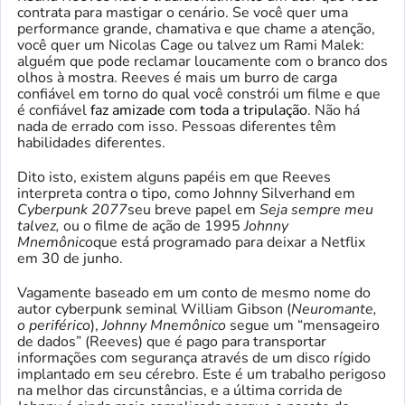
contrata para mastigar o cenário. Se você quer uma
performance grande, chamativa e que chame a atenção,
você quer um Nicolas Cage ou talvez um Rami Malek:
alguém que pode reclamar loucamente com o branco dos
olhos à mostra. Reeves é mais um burro de carga
confiável em torno do qual você constrói um filme e que
é confiável
faz amizade com toda a tripulação
. Não há
nada de errado com isso. Pessoas diferentes têm
habilidades diferentes.
Dito isto, existem alguns papéis em que Reeves
interpreta contra o tipo, como Johnny Silverhand em
Cyberpunk 2077
seu breve papel em
Seja sempre meu
talvez,
ou o filme de ação de 1995
Johnny
Mnemônico
que está programado para deixar a Netflix
em 30 de junho.
Vagamente baseado em um conto de mesmo nome do
autor cyberpunk seminal William Gibson (
Neuromante,
o periférico
),
Johnny Mnemônico
segue um “mensageiro
de dados” (Reeves) que é pago para transportar
informações com segurança através de um disco rígido
implantado em seu cérebro. Este é um trabalho perigoso
na melhor das circunstâncias, e a última corrida de