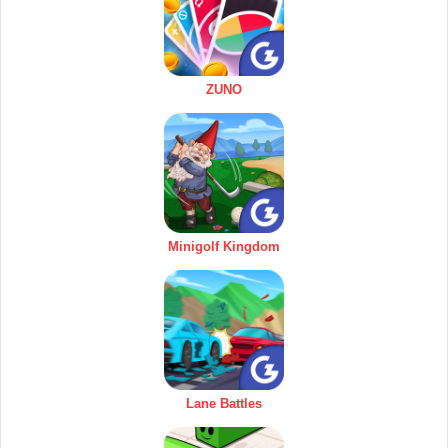
ZUNO
Minigolf Kingdom
Lane Battles