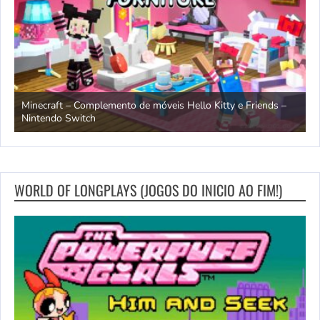
endo
Minecraft – Complemento de móveis Hello Kitty e Friends –
O
Nintendo Switch
d
WORLD OF LONGPLAYS (JOGOS DO INICIO AO FIM!)