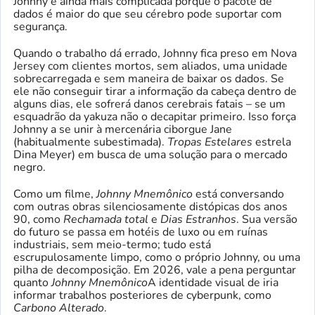
Johnny é ainda mais complicada porque o pacote de
dados é maior do que seu cérebro pode suportar com
segurança.
Quando o trabalho dá errado, Johnny fica preso em Nova
Jersey com clientes mortos, sem aliados, uma unidade
sobrecarregada e sem maneira de baixar os dados. Se
ele não conseguir tirar a informação da cabeça dentro de
alguns dias, ele sofrerá danos cerebrais fatais – se um
esquadrão da yakuza não o decapitar primeiro. Isso força
Johnny a se unir à mercenária ciborgue Jane
(habitualmente subestimada).
Tropas Estelares
estrela
Dina Meyer) em busca de uma solução para o mercado
negro.
Como um filme,
Johnny Mnemônico
está conversando
com outras obras silenciosamente distópicas dos anos
90, como
Rechamada total
e
Dias Estranhos
. Sua versão
do futuro se passa em hotéis de luxo ou em ruínas
industriais, sem meio-termo; tudo está
escrupulosamente limpo, como o próprio Johnny, ou uma
pilha de decomposição. Em 2026, vale a pena perguntar
quanto
Johnny Mnemônico
A identidade visual de iria
informar trabalhos posteriores de cyberpunk, como
Carbono Alterado
.