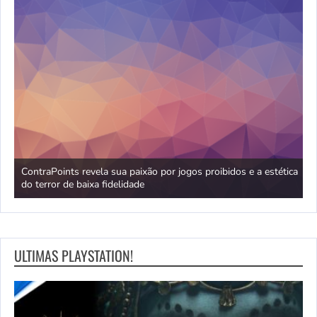
no
ContraPoints revela sua paixão por jogos proibidos e a estética
D
do terror de baixa fidelidade
d
ULTIMAS PLAYSTATION!