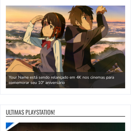
as” e
Your Name está sendo relançado em 4K nos cinemas para
T
comemorar seu 10º aniversário
r
ULTIMAS PLAYSTATION!