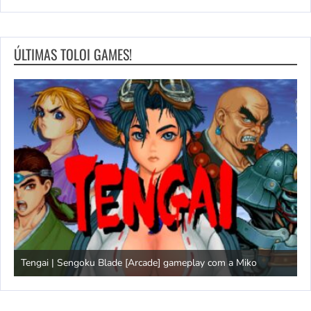
ÚLTIMAS TOLOI GAMES!
Tengai | Sengoku Blade [Arcade] gameplay com a Miko
D