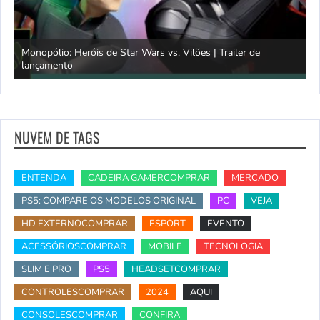
Monopólio: Heróis de Star Wars vs. Vilões | Trailer de
lançamento
S
NUVEM DE TAGS
ENTENDA
CADEIRA GAMERCOMPRAR
MERCADO
PS5: COMPARE OS MODELOS ORIGINAL
PC
VEJA
HD EXTERNOCOMPRAR
ESPORT
EVENTO
ACESSÓRIOSCOMPRAR
MOBILE
TECNOLOGIA
SLIM E PRO
PS5
HEADSETCOMPRAR
CONTROLESCOMPRAR
2024
AQUI
CONSOLESCOMPRAR
CONFIRA