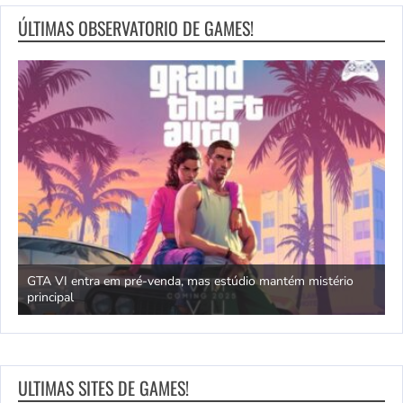
ÚLTIMAS OBSERVATORIO DE GAMES!
GTA VI entra em pré-venda, mas estúdio mantém mistério
principal
J
ULTIMAS SITES DE GAMES!