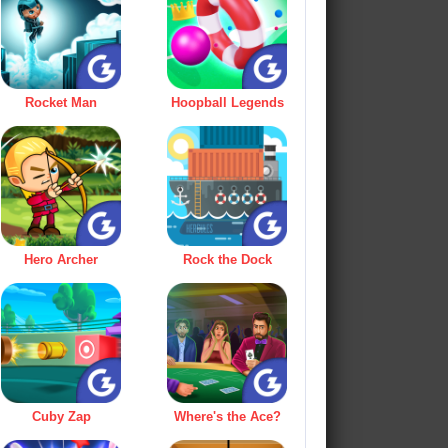
Rocket Man
Hoopball Legends
Hero Archer
Rock the Dock
Cuby Zap
Where's the Ace?