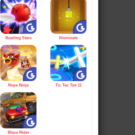
Bowling Stars
Illuminate
Rope Ninja
Tic Tac Toe 11
Blaze Rider