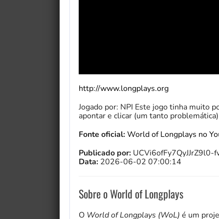
http://www.longplays.org
Jogado por: NPI Este jogo tinha muito p
apontar e clicar (um tanto problemática
Fonte oficial:
World of Longplays no Y
Publicado por:
UCVi6ofFy7QyJJrZ9l0-
Data:
2026-06-02 07:00:14
Sobre o World of Longplays
O
World of Longplays (WoL)
é um proje