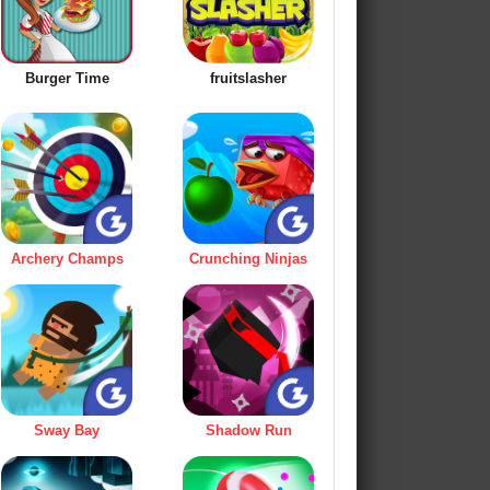
Burger Time
fruitslasher
Archery Champs
Crunching Ninjas
Sway Bay
Shadow Run