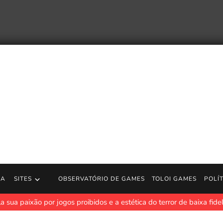
RA
SITES
OBSERVATÓRIO DE GAMES
TOLOI GAMES
POLÍ
a sua paixão por jogos proibidos e a estética do terror de baixa fide