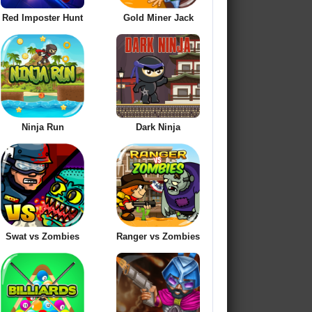
Red Imposter Hunt
Gold Miner Jack
Ninja Run
Dark Ninja
Swat vs Zombies
Ranger vs Zombies