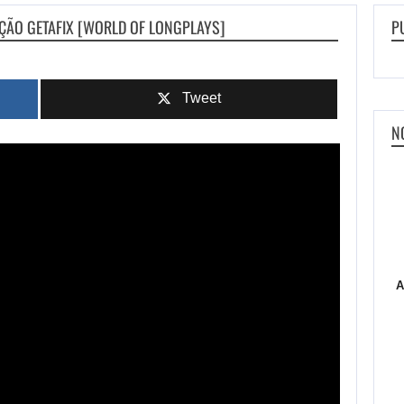
AÇÃO GETAFIX [WORLD OF LONGPLAYS]
P
Tweet
N
A