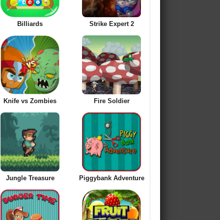
Billiards
Strike Expert 2
Knife vs Zombies
Fire Soldier
Jungle Treasure
Piggybank Adventure