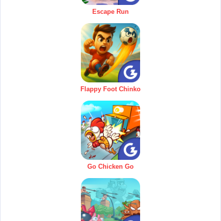
Escape Run
Flappy Foot Chinko
Go Chicken Go