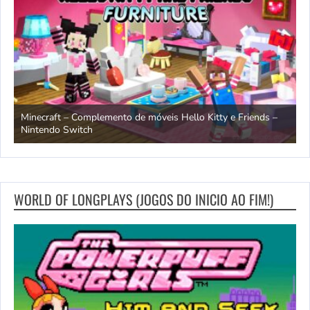
endo
Minecraft – Complemento de móveis Hello Kitty e Friends –
O
Nintendo Switch
d
WORLD OF LONGPLAYS (JOGOS DO INICIO AO FIM!)