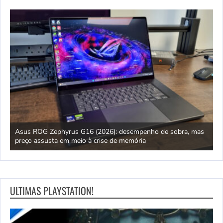
ipo
Asus ROG Zephyrus G16 (2026): desempenho de sobra, mas
S
preço assusta em meio à crise de memória
D
ULTIMAS PLAYSTATION!