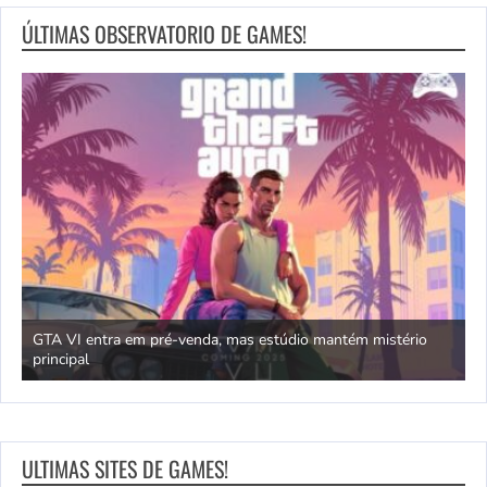
ÚLTIMAS OBSERVATORIO DE GAMES!
GTA VI entra em pré-venda, mas estúdio mantém mistério
principal
J
ULTIMAS SITES DE GAMES!