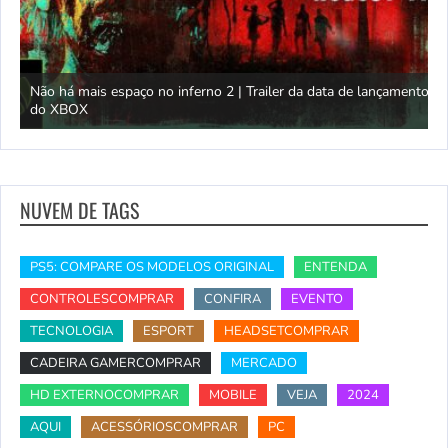
Não há mais espaço no inferno 2 | Trailer da data de lançamento
do XBOX
T
NUVEM DE TAGS
PS5: COMPARE OS MODELOS ORIGINAL
ENTENDA
CONTROLESCOMPRAR
CONFIRA
EVENTO
TECNOLOGIA
ESPORT
HEADSETCOMPRAR
CADEIRA GAMERCOMPRAR
MERCADO
HD EXTERNOCOMPRAR
MOBILE
VEJA
2024
AQUI
ACESSÓRIOSCOMPRAR
PC