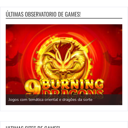
ÚLTIMAS OBSERVATORIO DE GAMES!
N
Jogos com temática oriental e dragões da sorte
c