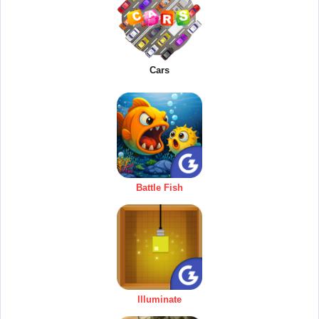
Cars
Battle Fish
Illuminate