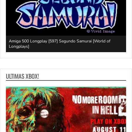
Amiga 500 Longplay [597] Segundo Samurai [World of
G
]
Longplays]
B
ULTIMAS XBOX!