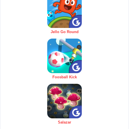
Jello Go Round
Foosball Kick
Salazar