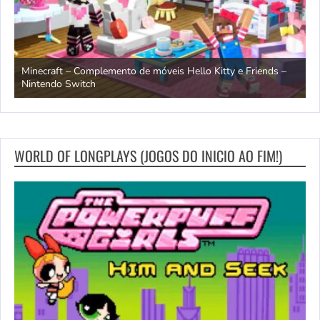
endo
Minecraft – Complemento de móveis Hello Kitty e Friends –
O
Nintendo Switch
d
WORLD OF LONGPLAYS (JOGOS DO INICIO AO FIM!)