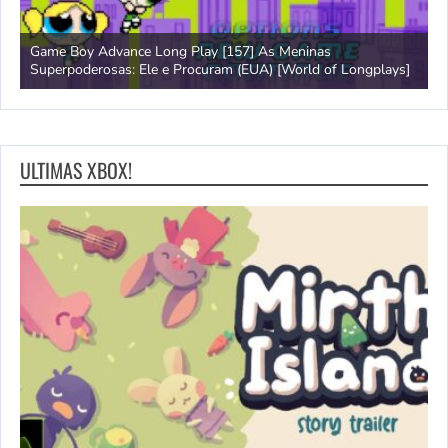
Game Boy Advance Long Play [157] As Meninas
A
Superpoderosas: Ele e Procuram (EUA) [World of Longplays]
L
ULTIMAS XBOX!