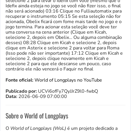
selecione 2 para levar o Idefix com você (mesmo que o
Idefix ainda esteja no jogo se você não fizer isso, o final
não será acionado) 03:16 Clique no Fulliautomatix para
recuperar o instrumento 05:15 Se esta seleção não for
acionada, Obelix ficará com fome mais tarde no jogo e o
jogo termina. Para acionar esta seleção você deve ter
uma conversa na cena anterior (Clique em Kicah,
selecione 2, depois em Obelix… Ou alguma combinação
desses) 08:28 Clique em Kicah e selecione 2, depois
clique em Asterix e selecione 2 para voltar para Roma
(Isso pode não ser importante) 17:12 Clique em Kicah e
selecione 2, depois clique novamente em Kicah e
selecione 2 para que ele descanse um pouco, caso
contrário ele não vencerá o Faquir no final
Fonte oficial:
World of Longplays no YouTube
Publicado por:
UCVi6ofFy7QyJJrZ9l0-fwbQ
Data:
2026-06-09 07:00:00
Sobre o World of Longplays
O
World of Longplays (WoL)
é um projeto dedicado a