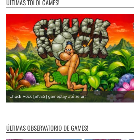
ÚLTIMAS TOLOI GAMES!
Chuck Rock [SNES] gameplay até zerar!
P
ÚLTIMAS OBSERVATORIO DE GAMES!