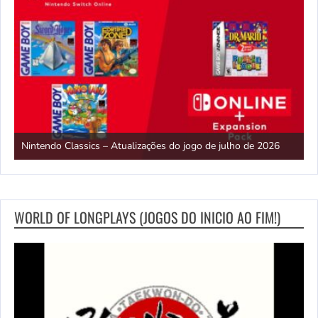
E
Nintendo Classics – Atualizações do jogo de julho de 2026
2
WORLD OF LONGPLAYS (JOGOS DO INICIO AO FIM!)