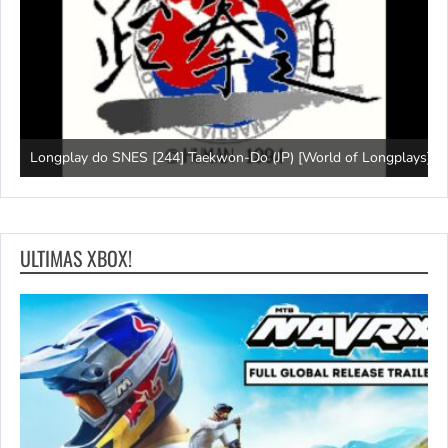
)
J
Longplay do SNES [244] Taekwon-Do (JP) [World of Longplays]
l
ULTIMAS XBOX!