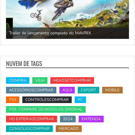
Trailer de lançamento completo do MAVRIX
O
NUVEM DE TAGS
CONFIRA
VEJA
HEADSETCOMPRAR
ACESSÓRIOSCOMPRAR
AQUI
ESPORT
MOBILE
PS5
CONTROLESCOMPRAR
PC
PS5: COMPARE OS MODELOS ORIGINAL
HD EXTERNOCOMPRAR
2024
ENTENDA
CONSOLESCOMPRAR
MERCADO