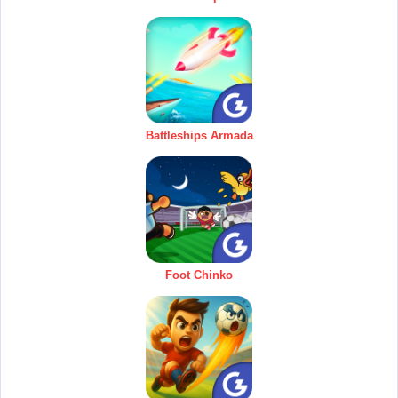
Battleships Armada
Foot Chinko