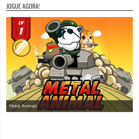
JOGUE AGORA!
S
Metal Animals