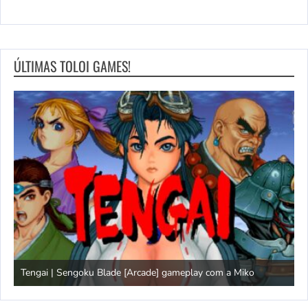
ÚLTIMAS TOLOI GAMES!
Tengai | Sengoku Blade [Arcade] gameplay com a Miko
D