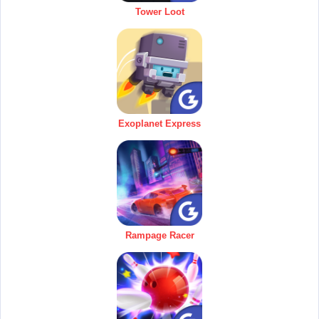
Tower Loot
Exoplanet Express
Rampage Racer