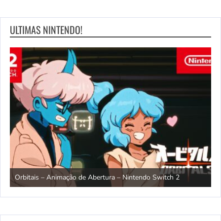
ULTIMAS NINTENDO!
ndo
R
Orbitais – Animação de Abertura – Nintendo Switch 2
S