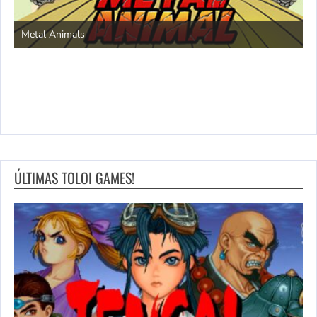
S
Metal Animals
ÚLTIMAS TOLOI GAMES!