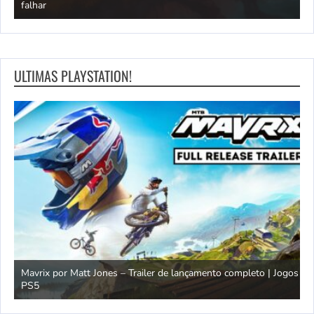
6?
falhar
f
ULTIMAS PLAYSTATION!
Mavrix por Matt Jones – Trailer de lançamento completo | Jogos
PS5
Ó