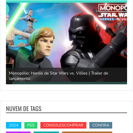
Monopólio: Heróis de Star Wars vs. Vilões | Trailer de
lançamento
S
NUVEM DE TAGS
2024
PS5
CONSOLESCOMPRAR
CONFIRA