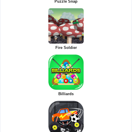
Puzzle Snap
Fire Soldier
Billiards