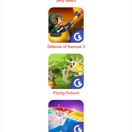
Jelly Bears
Defense of Karmax 3
Flying School