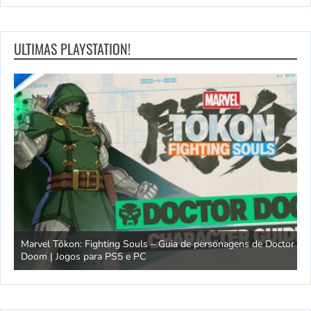
ULTIMAS PLAYSTATION!
Marvel Tōkon: Fighting Souls – Guia de personagens de Doctor
Doom | Jogos para PS5 e PC
A