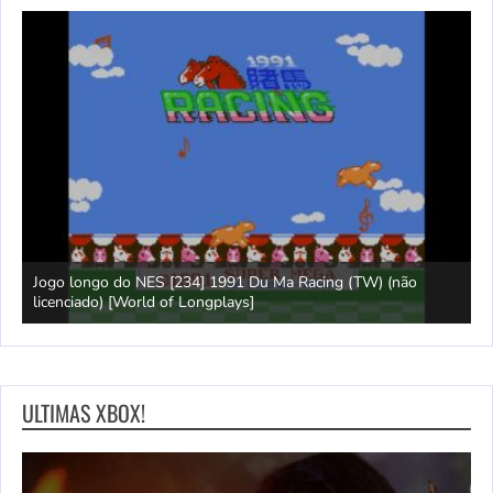
Jogo longo do NES [234] 1991 Du Ma Racing (TW) (não
L
ays]
licenciado) [World of Longplays]
L
ULTIMAS XBOX!