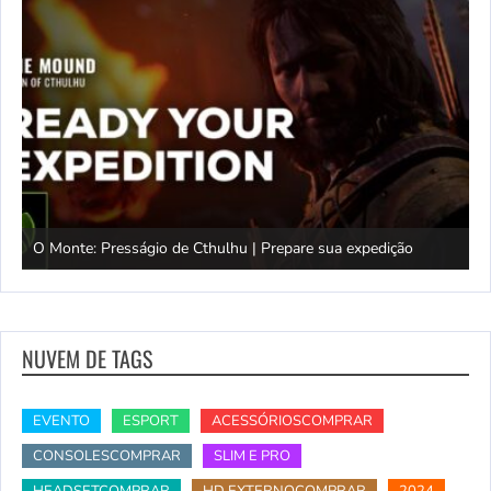
O Monte: Presságio de Cthulhu | Prepare sua expedição
M
NUVEM DE TAGS
EVENTO
ESPORT
ACESSÓRIOSCOMPRAR
CONSOLESCOMPRAR
SLIM E PRO
HEADSETCOMPRAR
HD EXTERNOCOMPRAR
2024