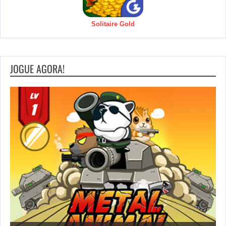
Solitaire Gold
JOGUE AGORA!
S