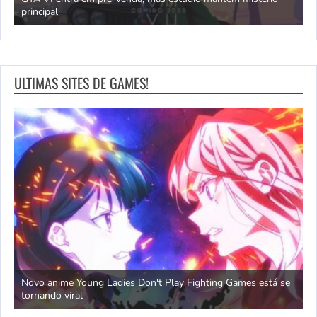
principal
J
ULTIMAS SITES DE GAMES!
Novo anime Young Ladies Don't Play Fighting Games está se
A
tornando viral
e