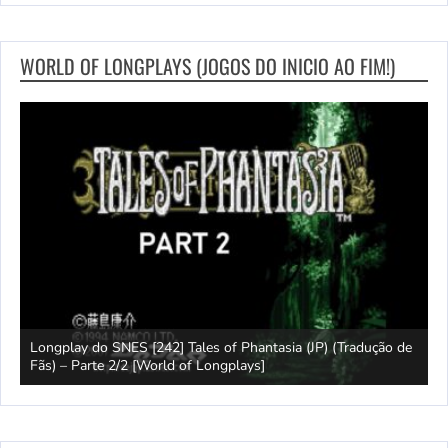
WORLD OF LONGPLAYS (JOGOS DO INICIO AO FIM!)
Longplay do SNES [242] Tales of Phantasia (JP) (Tradução de
L
Fãs) – Parte 2/2 [World of Longplays]
F