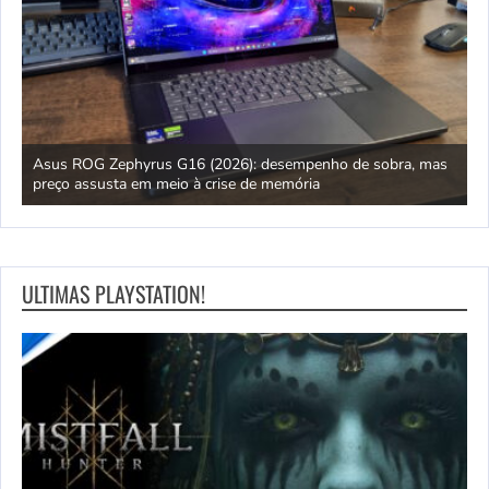
ipo
Asus ROG Zephyrus G16 (2026): desempenho de sobra, mas
S
preço assusta em meio à crise de memória
D
ULTIMAS PLAYSTATION!