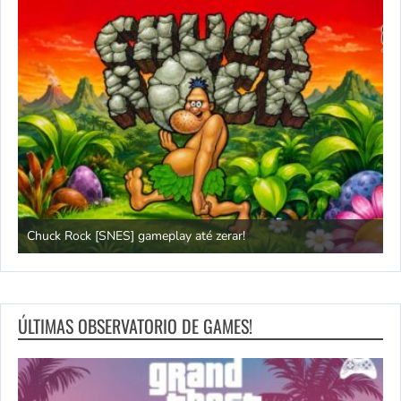
Chuck Rock [SNES] gameplay até zerar!
P
ÚLTIMAS OBSERVATORIO DE GAMES!