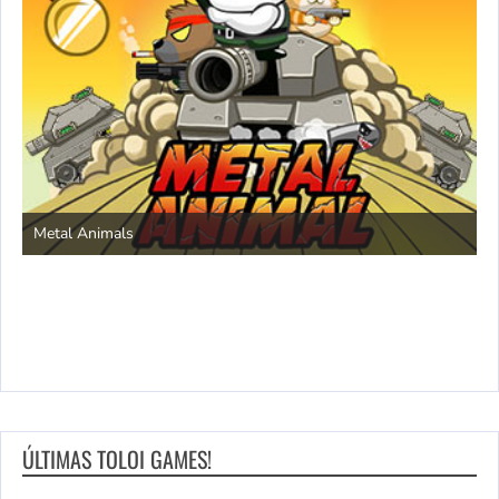
S
Metal Animals
ÚLTIMAS TOLOI GAMES!