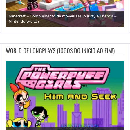
endo
Minecraft – Complemento de móveis Hello Kitty e Friends –
O
Nintendo Switch
d
WORLD OF LONGPLAYS (JOGOS DO INICIO AO FIM!)