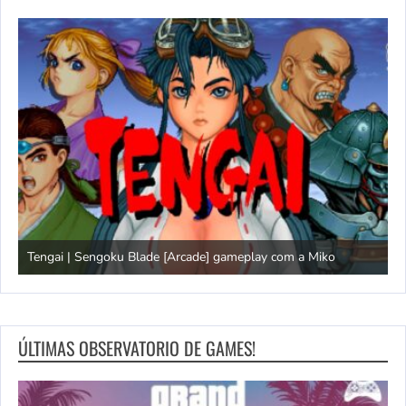
Tengai | Sengoku Blade [Arcade] gameplay com a Miko
D
ÚLTIMAS OBSERVATORIO DE GAMES!