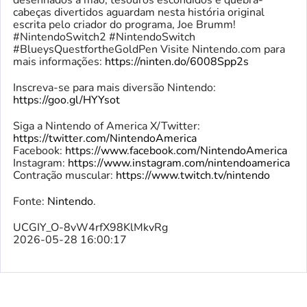
desenhados à mão, tesouros escondidos e quebra-
cabeças divertidos aguardam nesta história original
escrita pelo criador do programa, Joe Brumm!
#NintendoSwitch2 #NintendoSwitch
#BlueysQuestfortheGoldPen Visite Nintendo.com para
mais informações:
https://ninten.do/6008Spp2s
Inscreva-se para mais diversão Nintendo:
https://goo.gl/HYYsot
Siga a Nintendo of America X/Twitter:
https://twitter.com/NintendoAmerica
Facebook:
https://www.facebook.com/NintendoAmerica
Instagram:
https://www.instagram.com/nintendoamerica
Contração muscular:
https://www.twitch.tv/nintendo
Fonte:
Nintendo
.
UCGIY_O-8vW4rfX98KlMkvRg
2026-05-28 16:00:17