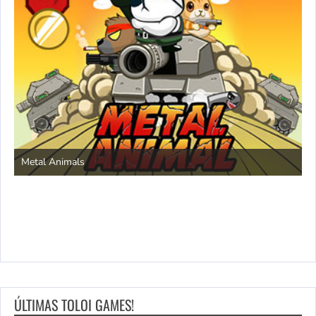
S
Metal Animals
ÚLTIMAS TOLOI GAMES!