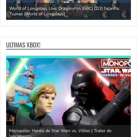
s
World of Longplays Live: Dragonyhm (GBC) (2/2) façanha.
Tsunao [World of Longplays]
L
ULTIMAS XBOX!
Monopólio: Heróis de Star Wars vs. Vilões | Trailer de
lançamento
S